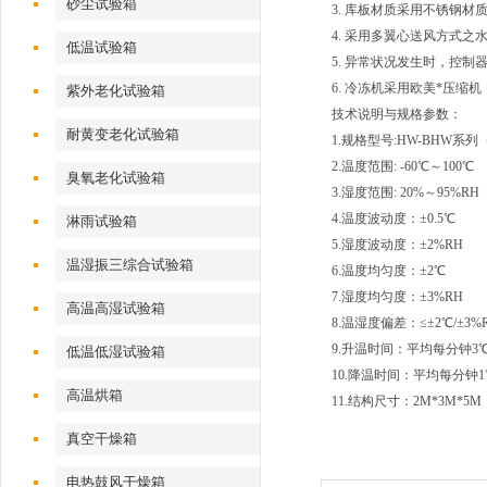
砂尘试验箱
3. 库板材质采用不锈钢
4. 采用多翼心送风方式
低温试验箱
5. 异常状况发生时，控
6. 冷冻机采用欧美*压
紫外老化试验箱
技术说明与规格参数：
耐黄变老化试验箱
1.规格型号:HW-BHW
2.温度范围: -60℃～100℃
臭氧老化试验箱
3.湿度范围: 20%～95%RH
4.温度波动度：±0.5℃
淋雨试验箱
5.湿度波动度：±2%RH
温湿振三综合试验箱
6.温度均匀度：±2℃
7.湿度均匀度：±3%RH
高温高湿试验箱
8.温湿度偏差：≤±2℃/±3%
9.升温时间：平均每分钟3
低温低湿试验箱
10.降温时间：平均每分钟1
高温烘箱
11.结构尺寸：2M*3M*5M
真空干燥箱
电热鼓风干燥箱