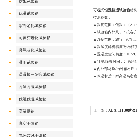
砂尘试验箱
可程式恒温恒湿试验箱
结
低温试验箱
技术参数：
▲温度范围：低温：（A：+25
紫外老化试验箱
▲试验箱内部尺寸：按客
耐黄变老化试验箱
▲湿度范围：20%—98% R
▲温湿度解析精度/分布精度：0.1
臭氧老化试验箱
▲温湿度控制精度：±0.5℃；±
▲升温/降温时间：升温约4.0
淋雨试验箱
▲内外部材质/内外箱材质：
温湿振三综合试验箱
▲保温材质：耐高温高密
高温高湿试验箱
低温低湿试验箱
上一篇：
ADX-TH-30
高温烘箱
真空干燥箱
电热鼓风干燥箱