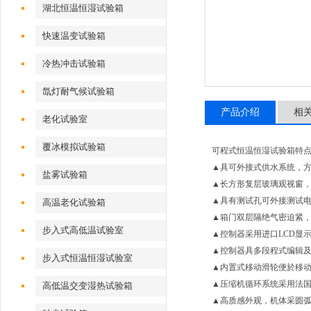
湖北恒温恒湿试验箱
快速温变试验箱
冷热冲击试验箱
氙灯耐气候试验箱
产品介绍
相
老化试验室
覆冰模拟试验箱
可程式恒温恒湿试验箱特点
▲具可外接式供水系统，
盐雾试验箱
▲长方形复层玻璃观视窗，
▲具有测试孔可外接测试
高温老化试验箱
▲箱门双层隔绝气密迫紧
步入式高低温试验室
▲控制器采用进口LCD显
▲控制器具多段程式编辑及
步入式恒温恒湿试验室
▲内置式移动滑轮便於移
▲压缩机循环系统采用法国
高低温交变湿热试验箱
▲高质感外观，机体采圆