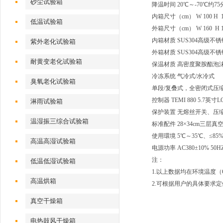
砂尘试验箱
降温时间 20℃～-70℃约7
内箱尺寸（cm） W 100 H 10
低温试验箱
外箱尺寸（cm） W 160 H 19
内箱材质 SUS304高级不
紫外老化试验箱
外箱材质 SUS304高级
耐黄变老化试验箱
保温材质 高密度聚胺酯泡
冷冻系统 气冷式/水冷式
臭氧老化试验箱
单段/复叠式，全密闭式压缩机
控制器 TEMI 880 5.7
淋雨试验箱
保护装置 无熔丝开关、压
温湿振三综合试验箱
标准配件 28×34cm三
使用環境 5℃～35℃、≤85
高温高湿试验箱
电源功率 AC380±10% 5
注：
低温低湿试验箱
1.以上数据均在环境温度（
高温烘箱
2.可根据用户的具体要求
真空干燥箱
电热鼓风干燥箱