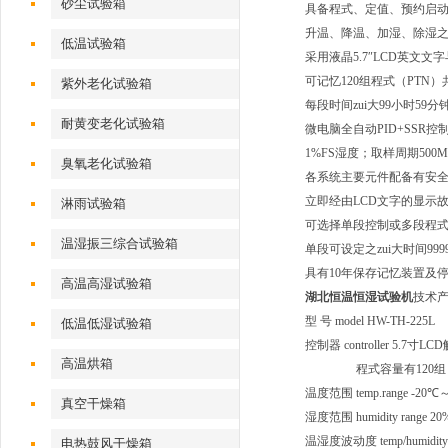
砂尘试验箱
具备程式、定值、预约启
升温、降温、加湿、除湿之
低温试验箱
采用液晶5.7″LCD英文
可记忆120组程式（PTN）共
紫外老化试验箱
每段时间zui大99小时59分
耐黄变老化试验箱
微电脑全自动PID+SSR
1%FS湿度；取样周期500M
臭氧老化试验箱
各系统主要元件配备有安
立即经由LCD文字的显示
淋雨试验箱
可选择单段控制或多段程
温湿振三综合试验箱
单段可设定之zui大时间999
具有10年保存记忆装置及停
高温高湿试验箱
湖北恒温恒湿试验机
技术
型 号 model HW-TH-225L
低温低湿试验箱
控制器 controller 
高温烘箱
程式容量有120组，分1
温度范围 temp.range -20
真空干燥箱
湿度范围 humidity range 
温湿度波动度 temp/humidity c
电热鼓风干燥箱