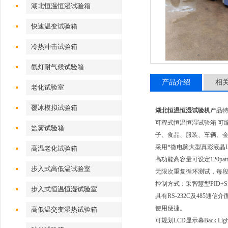
湖北恒温恒湿试验箱
快速温变试验箱
冷热冲击试验箱
氙灯耐气候试验箱
产品介绍
相
老化试验室
覆冰模拟试验箱
湖北恒温恒湿试验机
产品
可程式恒温恒湿试验箱 可
盐雾试验箱
子、食品、服装、车辆、
采用*微电脑大型真彩液晶LC
高温老化试验箱
高功能高容量可设定120patter
步入式高低温试验室
无限次重复循环测试，每段时间z
控制方式：采智慧型PID+
步入式恒温恒湿试验室
具有RS-232C及485通信
使用便捷。
高低温交变湿热试验箱
可规划LCD显示幕Back Li