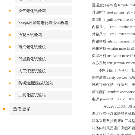
温湿度分布均度 temp/humidit
换气老化试验箱
升温时间 heat up time 
降温时间 pull down tim
hast高压加速老化寿命试验箱
内箱尺寸（cm） interior di
外箱尺寸（cm） exterior di
冷凝水试验箱
内箱材质 interior material
蒸汽老化试验机
外箱材质 exterior mate
保温材料 insulation mat
低温脆化试验机
冷冻系统 refrigeration
环保冷媒（R404A）/复叠
人工汗液试验机
保护装置 safety dev
防锈油脂湿热试验箱
风机过载保护、保险丝、
标准配件 standard ac
二氧化硫试验箱
电源 power :AC 380
:AC220V±10% 50H
查看更多
湖北恒温恒湿试验箱机械
箱体采用数控机床加工成
箱体内胆采用进口高级不锈钢