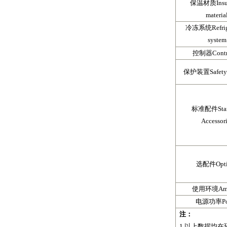
保温材质
Ins
materia
冷冻系统
Refri
system
控制器
Contr
保护装置
Safet
标准配件
St
Accessor
选配件
Opt
使用环境
Am
电源功率
P
注：
1.
以上数据均在