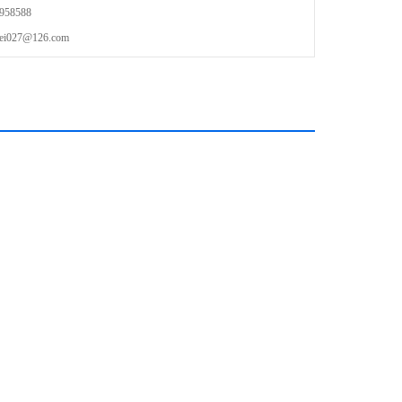
58588
27@126.com