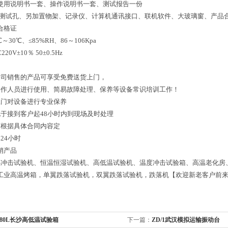
使用说明书一套、操作说明书一套、测试报告一份
加测试孔、另加置物架、记录仪、计算机通讯接口、联机软件、大玻璃窗、产品
合格证
～30℃、≤85%RH、86～106Kpa
20V±10％ 50±0.5Hz
公司销售的产品可享受免费送货上门，
操作人员进行使用、简易故障处理、保养等设备常识培训工作！
上门对设备进行专业保养
况于接到客户起48小时内到现场及时处理
可根据具体合同内容定
24小时
销产品
热冲击试验机、恒温恒湿试验机、高低温试验机、温度冲击试验箱、高温老化房
工业高温烤箱，单翼跌落试验机，双翼跌落试验机，跌落机【欢迎新老客户前
/80L长沙高低温试验箱
下一篇：
ZD/1武汉模拟运输振动台