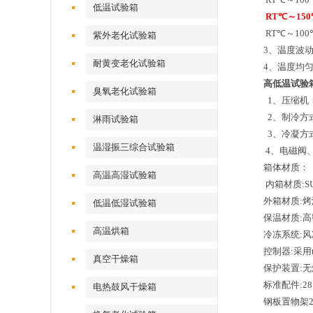
低温试验箱
RT℃～15
RT℃～10
紫外老化试验箱
3、温度波动度
耐黄变老化试验箱
4、温度均匀
高低温试验
臭氧老化试验箱
1、压缩机
2、制冷方
淋雨试验箱
3、冷凝方
温湿振三综合试验箱
4、电磁阀
箱体材质：
高温高湿试验箱
内箱材质:S
外箱材质:烤
低温低湿试验箱
保温材质:
高温烘箱
冷冻系统:风
控制器:采用
真空干燥箱
保护装置:
标准配件:2
电热鼓风干燥箱
钢板置物架2