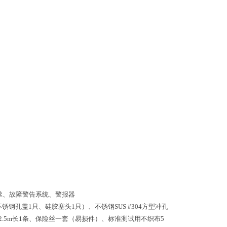
丝、故障警告系统、警报器
不锈钢孔盖1只、硅胶塞头1只）、不锈钢SUS #304方型冲孔
线2.5m长1条、保险丝一套（易损件）、标准测试用不织布5