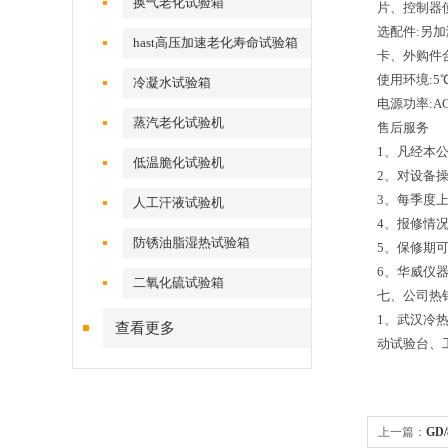
换气老化试验箱
片、控制器
选配件:另
hast高压加速老化寿命试验箱
卡、外购件
使用环境:5℃
冷凝水试验箱
电源功率:AC2
蒸汽老化试验机
售后服务
1、凡经本
低温脆化试验机
2、对设备
3、每季度
人工汗液试验机
4、报修情
防锈油脂湿热试验箱
5、保修期
6、华威仪器
二氧化硫试验箱
七、公司热
1、武汉冷
查看更多
动试验台、
上一篇：
GD