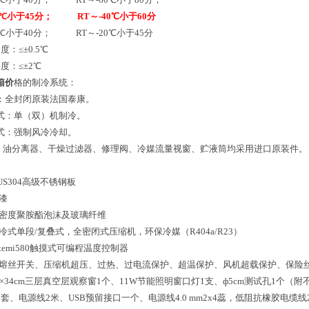
0℃小于45分； RT～-40℃小于60分
0℃小于40分； RT～-20℃小于45分
：≤±0.5℃
度：≤±2℃
箱价
格的制冷系统：
：全封闭原装法国泰康。
式：单（双）机制冷。
式：强制风冷冷却。
、油分离器、干燥过滤器、修理阀、冷媒流量视窗、贮液筒均采用进口原装件。
US304高级不锈钢板
漆
高密度聚胺酯泡沫及玻璃纤维
冷式单段/复叠式，全密闭式压缩机，环保冷媒（R404a/R23）
temi580触摸式可编程温度控制器
无熔丝开关、压缩机超压、过热、过电流保护、超温保护、风机超载保护、保险
8×34cm三层真空层观察窗1个、11W节能照明窗口灯1支、ф5cm测试孔1个（附
套、电源线2米、USB预留接口一个、电源线4.0 mm2x4蕊，低阻抗橡胶电缆