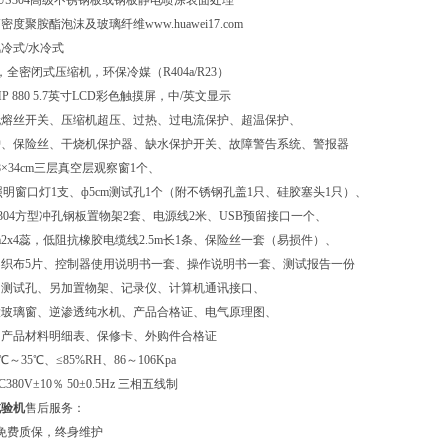
US304高级不锈钢板或钢板静电喷涂表面处理
度聚胺酯泡沫及玻璃纤维www.huawei17.com
冷式/水冷式
全密闭式压缩机，环保冷媒（R404a/R23）
P 880 5.7英寸LCD彩色触摸屏，中/英文显示
无熔丝开关、压缩机超压、过热、过电流保护、超温保护、
护、保险丝、干烧机保护器、缺水保护开关、故障警告系统、警报器
×34cm三层真空层观察窗1个、
明窗口灯1支、ф5cm测试孔1个（附不锈钢孔盖1只、硅胶塞头1只）、
 #304方型冲孔钢板置物架2套、电源线2米、USB预留接口一个、
mm2x4蕊，低阻抗橡胶电缆线2.5m长1条、保险丝一套（易损件）、
织布5片、控制器使用说明书一套、操作说明书一套、测试报告一份
加测试孔、另加置物架、记录仪、计算机通讯接口、
大玻璃窗、逆渗透纯水机、产品合格证、电气原理图、
、产品材料明细表、保修卡、外购件合格证
～35℃、≤85%RH、86～106Kpa
80V±10％ 50±0.5Hz 三相五线制
试验机
售后服务：
免费质保，终身维护