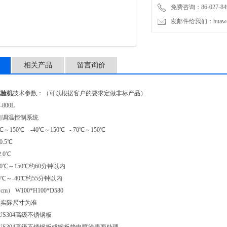
免费咨询：86-027-849
发邮件给我们：huawei0
相关产品
留言询价
试验机
技术参数：（可以根据客户的要求定做非标产品）
-800L
衡调温控制系统
℃～150℃ -40℃～150℃ - 70℃～150℃
.5℃
.0℃
0℃～150℃约60分钟以内
℃～-40℃约55分钟以内
） W100*H100*D580
以实际尺寸为准
US304高级不锈钢板