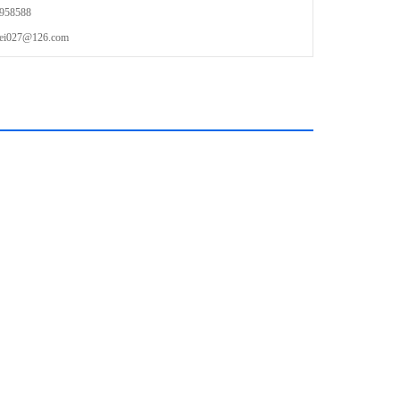
58588
27@126.com