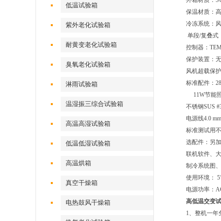
外箱材质：S
低温试验箱
保温材质：高密
冷冻系统：风
紫外老化试验箱
单段/复叠式，
耐黄变老化试验箱
控制器：TEM
保护装置：
臭氧老化试验箱
风机超载保
标准配件：28
淋雨试验箱
11W节能照
温湿振三综合试验箱
不锈钢SUS
电源线4.0 
高温高湿试验箱
标准测试用不
选配件：另
低温低湿试验箱
联机软件、
高温烘箱
制冷系统图
使用环境： 5℃
真空干燥箱
电源功率：AC3
高低温交变
电热鼓风干燥箱
1、整机一年