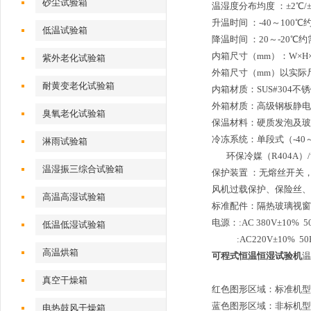
砂尘试验箱
温湿度分布均度 ：±2℃/±
升温时间 ：-40～100℃
低温试验箱
降温时间 ：20～-20℃约
内箱尺寸（mm）：W×H×D 
紫外老化试验箱
外箱尺寸（mm）以实际
耐黄变老化试验箱
内箱材质：SUS#304不
外箱材质：高级钢板静电
臭氧老化试验箱
保温材料：硬质发泡及玻
冷冻系统：单段式（-40
淋雨试验箱
环保冷媒（R404A）/复
温湿振三综合试验箱
保护装置 ：无熔丝开关
风机过载保护、保险丝、
高温高湿试验箱
标准配件：隔热玻璃视窗
电源：:AC 380V±10
低温低湿试验箱
:AC220V±10% 50
高温烘箱
可程式恒温恒湿试验机
真空干燥箱
红色图形
蓝色图形区域：非标机型
电热鼓风干燥箱