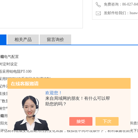
免费咨询：86-027-849
发邮件给我们：huawei0
相关产品
留言询价
验箱
电气配置
9小时定时设定
采用铂电阻PT-100
采用PIDTSSR系统同步协调控制
配件采用德力西品牌
欢迎您！
直接显示功能
来自局域网的朋友！有什么可以帮
C"数显温度控制仪
助您的吗？
不锈钢空气加热器、强通送风循环加热系统。
验箱
用途：
全阳光光谱的氙弧灯来再现不同环境下存在的破坏性光波，可以为科研、产品开发和质
或评估材料组成变化后耐用性的变化试验，模拟在不同环境条件下，材料暴露在阳光下