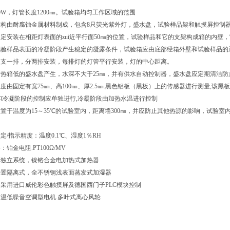
0W，灯管长度1200㎜。试验箱均匀工作区域的范围
结构由耐腐蚀金属材料制成，包含8只荧光紫外灯，盛水盘，试验样品架和触摸屏控制
定安装在相距灯表面的zui近平行面50㎜的位置，试验样品和它的支架构成箱的内
试验样品表面的冷凝阶段产生稳定的凝露条件，试验箱应由底部经箱外壁和试验样品的
四支一排，分两排安装，每排灯的灯管平行安装，灯的中心距离。
热箱低的盛水盘产生，水深不大于25㎜，并有供水自动控制器，盛水盘应定期清洁防
度由固定有宽75㎜、高100㎜、厚2.5㎜.黑色铝板（黑板）上的传感器进行测量,该黑
照和冷凝阶段的控制应单独进行,冷凝阶段由加热水温进行控制
置于温度为15～35℃的试验室内，距离墙300㎜，并应防止其他热源的影响，试验
定/指示精度：温度0.1℃、湿度1％RH
铂金电阻.PT100Ω/MV
全独立系统，镍铬合金电加热式加热器
外置隔离式，全不锈钢浅表面蒸发式加湿器
采用进口威伦彩色触摸屏及德国西门子PLC模块控制
温低噪音空调型电机.多叶式离心风轮