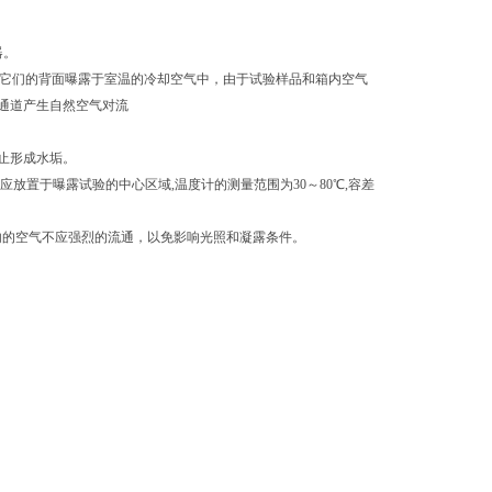
器。
壁，它们的背面曝露于室温的冷却空气中，由于试验样品和箱内空气
通道产生自然空气对流
止形成水垢。
板应放置于曝露试验的中心区域,温度计的测量范围为30～80℃,容差
室内的空气不应强烈的流通，以免影响光照和凝露条件。