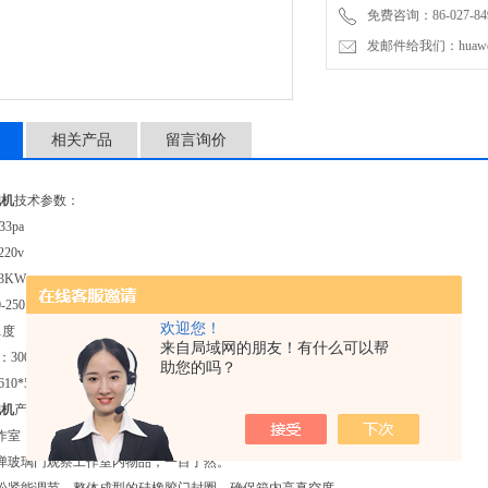
免费咨询：86-027-849
发邮件给我们：huawei0
相关产品
留言询价
泡机
技术参数：
3pa
20v
.3KW
-250
欢迎您！
1度
来自局域网的朋友！有什么可以帮
300*300*275MM
助您的吗？
0*510*490mm
泡机
产品特点：
作室，使有效容积达到zui大，智能型温度控制器
弹玻璃门观察工作室内物品，一目了然。