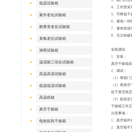
3、箱门闭合
低温试验箱
4、工作室采
5、可降低干
紫外老化试验箱
6、避免一些
耐黄变老化试验箱
7、避免加温
8、无尘粒破
臭氧老化试验箱
安装调试
淋雨试验箱
1、安装：
温湿振三综合试验箱
真空干燥箱
2、调试：
高温高湿试验箱
（1）将箱门
（2）将真空
低温低湿试验箱
处于真空状
高温烘箱
（3）如设定
干燥箱工作
真空干燥箱
注意事项：
1、真空箱外
电热鼓风干燥箱
2、真空箱