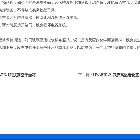
处理物品撕，如处理的是易燃物品，必须待温度冷却到低于燃点后，才能放入空气，以
防爆装置，不得放入易爆物品干燥。
真空泵之间跨过滤器，以防止潮湿体进入真空泵。
，请勿随意拆开边门，以免损坏电器系统。
应经常保持清洁，箱门玻璃应用松软棉布擦拭，切忌用有反应的化学溶剂擦拭，以免发
箱长期不用，应在电镀件上涂中性油脂或凡士林，以防腐蚀，并套上塑料薄膜防尘罩，
-ZK-1武汉真空干燥箱
下一篇：
HW-BIR-21武汉高温老化室