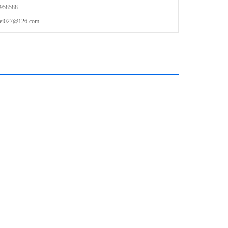
58588
27@126.com