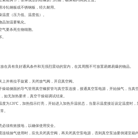
松紧能调节，整体成型的硅橡胶门封圈，确保箱内高真空度。
用冷轧钢板或不锈钢板，经久耐用。
燥温度（压力低、温度低）。
物品加温要氧化。
空气要杀死生物细胞。
坏。
应放在具有良好通风条件和无强烈震动的室内，在其周围不可放置易燃易爆的物品。
关上并将拉手旋紧，关闭放气阀，开启真空阀。
干燥箱侧面的导气管用真空橡胶管与真空泵连接，接通真空泵电源，开始抽气，当真空表指
态，如无加热要求，真空干燥箱调试结束。
温度为120℃，加热指示灯亮，开始进入加热升温状态，当显示温度接近设定温度时
正常。
壳必须有效接地，以确保使用安全。
不需连续抽气使用时，应先关闭真空阀，再关闭真空泵电源，否则真空泵油要倒灌至箱