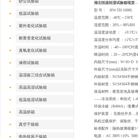
砂尘试验箱
湖北恒温恒湿试验箱现货
型 号： HW-TH-1000L
低温试验箱
温度范围：-40℃～150℃
湿度范围：20%～98%RH
紫外老化试验箱
温湿度波动度 ： ±0.5℃/±2
耐黄变老化试验箱
温湿度分布均度 ：±2℃/±3
升温时间 ：-40～100℃
臭氧老化试验箱
降温时间 ：20～-20℃约需4
内箱尺寸(mm)：W×H×D 100
淋雨试验箱
外箱尺寸(mm)以实际尺寸
温湿振三综合试验箱
内箱材质：SUS#304不锈钢
外箱材质：SUS#304不锈钢
高温高湿试验箱
保温材料：硬质发泡及玻
——冷冻系统：单段式（-4
低温低湿试验箱
环保冷媒（R404A）/复叠
高温烘箱
保护装置 ：无熔丝开关，
风机过载保护、保险丝、
真空干燥箱
标准配件：隔热玻璃视窗1
电源：:AC 380V±10%
电热鼓风干燥箱