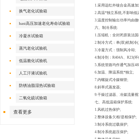
1.采用远红外镍合金高速加
换气老化试验箱
2.高温*独立系统,不影响低
3.温度控制输出功率均由微
hast高压加速老化寿命试验箱
六、
制冷系统:
1.压缩机：全封闭原装法国
冷凝水试验箱
2.制冷方式：单(双)机制冷(
蒸汽老化试验机
3.冷凝方式：强制风冷却;
4.制冷剂：R404A、R23(环
低温脆化试验机
5.系统管路均作通气加压48
6.加温、降温系统*独立;
人工汗液试验机
7.内螺旋式冷媒铜管;
防锈油脂湿热试验箱
8.斜率式蒸发器;
9.干燥过滤器、冷媒流量
二氧化硫试验箱
七、高低温箱保护系统:
1.风机过热保护;
查看更多
2.整体设备欠相/逆相保护;
3.制冷系统过载保护;
4.制冷系统超压保护;