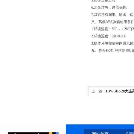
5.整体设备定时;
6.水泵过热，过流保护;
7.其它还有漏电、缺水、运
八、高低温试验箱使用条
1.环境温度：5℃～＋28℃(
2.环境湿度：≤85%R.H
3.操作环境需要室内通风良
九、符合标准: 严格参照GB
上一篇：
HW-BIR-20