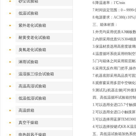
砂尘试验箱
6.降温速率：1℃/min
7.时间设定范围：0～9999
低温试验箱
8.电源要求：AC380(±10%
三、
箱体材质：
紫外老化试验箱
1.外壳均采用优质A3钢板
耐黄变老化试验箱
2.内胆采用优质SUS304镜
3.保温材质选用高密度玻璃纤
臭氧老化试验箱
4.温度循环系统采用特制
5.门与箱体之间采用双层
淋雨试验箱
6.采用无反作用门把手,操作
温湿振三综合试验箱
7.机器底部采用高品质可固
8.观察窗采用多层中空钢化
高温高湿试验箱
9.测试孔(机器左侧)可外
四、高低温循环试验箱控
低温低湿试验箱
1.可以选用全进口5.7寸触摸
高温烘箱
2.可以选用全进口小触摸屏1
3.可以选择用蓝屏TEMI3
真空干燥箱
4.可以选择按键式KR-K
五、高低温试验箱加热系统
电热鼓风干燥箱