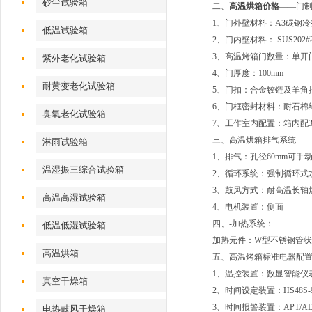
砂尘试验箱
二、
高温烘箱价格
——门制
1、门外壁材料：A3碳钢冷
低温试验箱
2、门内壁材料： SUS20
3、高温烤箱门数量：单开
紫外老化试验箱
4、门厚度：100mm
耐黄变老化试验箱
5、门扣：合金铰链及羊角
6、门框密封材料：耐石棉
臭氧老化试验箱
7、工作室内配置：箱内配
三、高温烘箱排气系统
淋雨试验箱
1、排气：孔径60mm可手
温湿振三综合试验箱
2、循环系统：强制循环式
3、鼓风方式：耐高温长轴烘
高温高湿试验箱
4、电机装置：侧面
四、
-加热系统：
低温低湿试验箱
加热元件：W型不锈钢管状
高温烘箱
五、高温烤箱标准电器配置
1、温控装置：数显智能仪表.
真空干燥箱
2、时间设定装置：HS48
3、时间报警装置：APT/
电热鼓风干燥箱