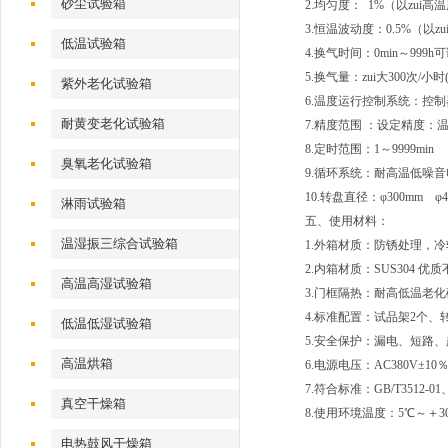
砂尘试验箱
2.均匀度： 1%（以zui高
3.恒温波动度：0.5%（以z
低温试验箱
4.换气时间：0min～999h
5.换气量：zui大300次/小
紫外老化试验箱
6.温度运行控制系统：控制
耐黄变老化试验箱
7.精度范围 ：设定精度：温
8.定时范围：1～9999min
臭氧老化试验箱
9.循环系统：耐高温低噪
10.转盘直径：φ300mm φ4
淋雨试验箱
五、
使用材料：
温湿振三综合试验箱
1.外箱材质：防锈处理，冷
2.内箱材质：SUS304 优
高温高湿试验箱
3.门框隔热：耐高低温老
4.标准配置：试品架2个、
低温低湿试验箱
5.安全保护：漏电、短路
高温烘箱
6.电源电压：AC380V±10％
7.符合标准：GB/T3512-01、
真空干燥箱
8.使用环境温度：5℃～＋30℃
电热鼓风干燥箱