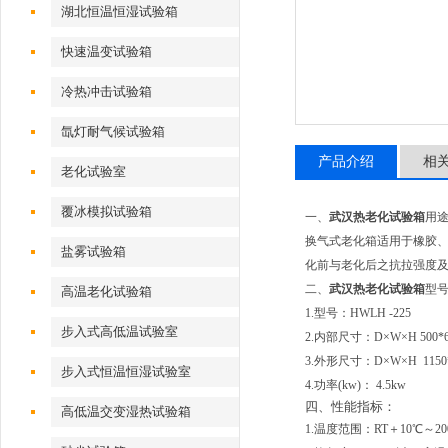
湖北恒温恒湿试验箱
快速温变试验箱
冷热冲击试验箱
氙灯耐气候试验箱
产品介绍
相
老化试验室
覆冰模拟试验箱
一、
武汉热老化试验箱
用
换气式老化箱适用于橡胶
盐雾试验箱
化前与老化后之抗拉强度
二、
武汉热老化试验箱
型
高温老化试验箱
1.型号：HWLH -225
步入式高低温试验室
2.内部尺寸：D×W×H 500*6
3.外形尺寸：D×W×H 1150*
步入式恒温恒湿试验室
4.功率(kw)： 4.5kw
四、
性能指标：
高低温交变湿热试验箱
1.温度范围：RT＋10℃～20