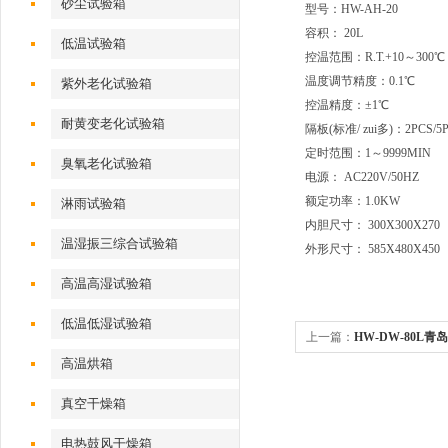
砂尘试验箱
型号：HW-AH-20
容积： 20L
低温试验箱
控温范围：R.T.+10～300℃
温度调节精度：0.1℃
紫外老化试验箱
控温精度：±1℃
耐黄变老化试验箱
隔板(标准/ zui多)：2PCS/5
定时范围：1～9999MIN
臭氧老化试验箱
电源： AC220V/50HZ
额定功率：1.0KW
淋雨试验箱
内胆尺寸： 300X300X270
温湿振三综合试验箱
外形尺寸： 585X480X450
高温高湿试验箱
低温低湿试验箱
上一篇：
HW-DW-80L
高温烘箱
真空干燥箱
电热鼓风干燥箱