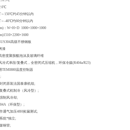
±0.5℃
.0℃
RT～150℃约45分钟以内
T～-40℃约60分钟以内
)：W×H×D 1000×1000×1000
1510×2200×1600
:SUS304高级不锈钢板
:烤漆
质:高密度聚胺酯泡沫及玻璃纤维
:风冷式单段/复叠式，全密闭式压缩机，环保冷媒(R404a/R23)
用TEMI880温度控制器
:
全封闭原装法国泰康机组;
：复叠式机制冷（风冷型）;
：强制风冷却;
404A（环保型）;
作通气加压48H捡漏测试;
系统*独立;
媒铜管;