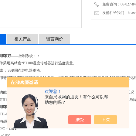
免费咨询：86-027-849
发邮件给我们：huawei0
相关产品
留言询价
箱哪家好
——控制系统：：
元件采用高精度*PT100温度传感器进行温度测量。
组成 ：SSR固态继电器驱动。
采用进口TEMI990可程式液晶触摸屏，温湿度控制器自带USB接口并可通过联网实
欢迎您！
定功能。控制系统使用智能化控制软件系统，具备自动组合加热，加湿等子系统的工况
来自局域网的朋友！有什么可以帮
测装置能自动进行详细的故障显示，报警，如当试验箱发生异常时，控制器自动显示故
助您的吗？
箱哪家好
——技术参数：
TH-1000L
:平衡调温控制系统
40℃～150℃