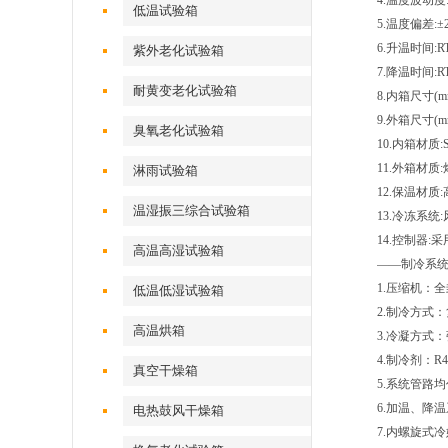
4.温度波动度:
低温试验箱
5.温度偏差:±2
6.升温时间:
紫外老化试验箱
7.降温时间:R
耐黄变老化试验箱
8.内箱尺寸(mm
9.外箱尺寸(mm)
臭氧老化试验箱
10.内箱材质
11.外箱材质
淋雨试验箱
12.保温材
温湿振三综合试验箱
13.冷冻系统
14.控制器:采
高温高湿试验箱
——制冷系统
1.压缩机：
低温低湿试验箱
2.制冷方式
高温烘箱
3.冷凝方式
4.制冷剂：R
真空干燥箱
5.系统管路均
6.加温、降温
电热鼓风干燥箱
7.内螺旋式冷