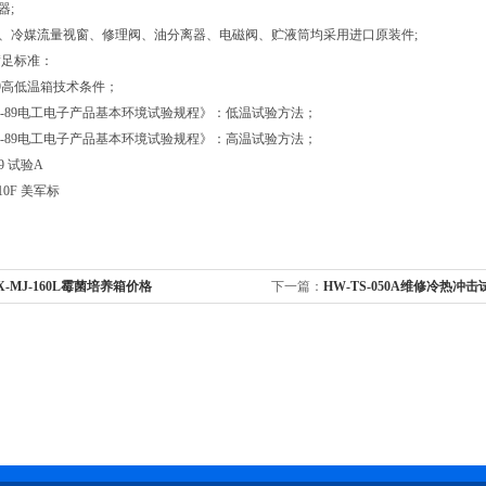
器;
器、冷媒流量视窗、修理阀、油分离器、电磁阀、贮液筒均采用进口原装件;
满足标准：
2-89高低温箱技术条件；
23.1-89电工电子产品基本环境试验规程》：低温试验方法；
23.2-89电工电子产品基本环境试验规程》：高温试验方法；
-89 试验A
810F 美军标
X-MJ-160L霉菌培养箱价格
下一篇：
HW-TS-050A维修冷热冲