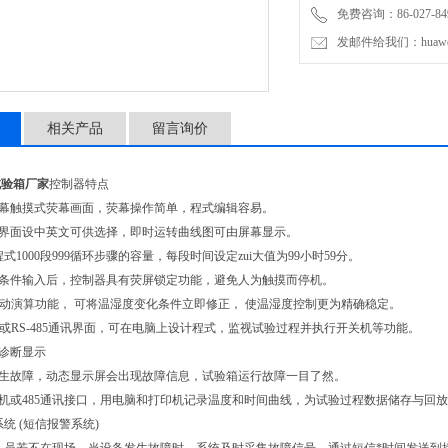
免费咨询：86-027-849
发邮件给我们：huawei0
相关产品
留言询价
试验箱厂家
控制器特点
屏幕触摸式荧幕画面，荧幕操作简单，程式编辑容易。
作界面设中英文可供选择，即时运转曲线图可由屏幕显示。
组程式1000段999循环步骤的容量，每段时间设定zui大值为99小时59分。
验条件输入后，控制器具有荧屏锁定功能，避免人为触摸而停机。
I.D自动演算功能， 可将温湿度变化条件立即修正， 使温湿度控制更为精确稳定。
-232或RS-485通讯界面，可在电脑上设计程式，监视试验过程并执行开关机等功能。
障诊断显示
发生故障，动态显示屏会出现故障信息，试验箱运行故障一目了然。
印机或485通讯接口，用电脑和打印机记录温度和时间曲线，为试验过程数据储存与回
系统 (短信报警系统)