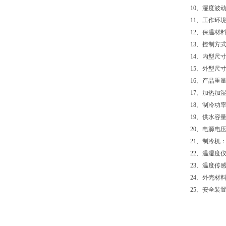
10、湿度波动
11、工作环境
12、保温材
13、控制方
14、内型尺寸(m
15、外型尺寸(m
16、产品重量
17、加热加湿
18、制冷功率•冷
19、供水容量
20、电源电压： 
21、制冷机
22、温湿度
23、温度传感
24、外壳材料
25、安全装