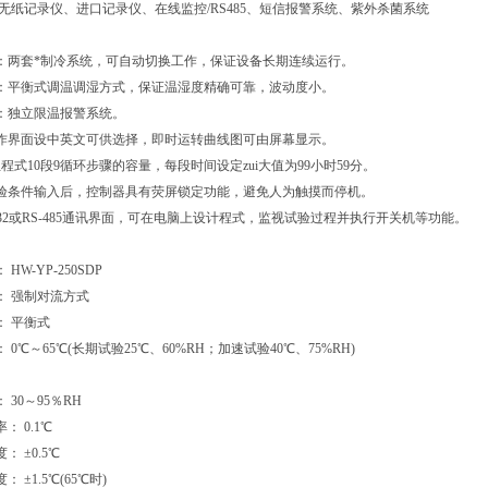
：无纸记录仪、进口记录仪、在线监控/RS485、短信报警系统、紫外杀菌系统
：两套*制冷系统，可自动切换工作，保证设备长期连续运行。
：平衡式调温调湿方式，保证温湿度精确可靠，波动度小。
：独立限温报警系统。
作界面设中英文可供选择，即时运转曲线图可由屏幕显示。
组程式10段9循环步骤的容量，每段时间设定zui大值为99小时59分。
验条件输入后，控制器具有荧屏锁定功能，避免人为触摸而停机。
-232或RS-485通讯界面，可在电脑上设计程式，监视试验过程并执行开关机等功能。
HW-YP-250SDP
： 强制对流方式
： 平衡式
 0℃～65℃(长期试验25℃、60%RH；加速试验40℃、75%RH)
 30～95％RH
： 0.1℃
： ±0.5℃
 ±1.5℃(65℃时)