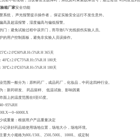
用人员若不在现场，当设备发生故障时，系统及时采集故障信号，通过短信*时间发送
试验箱厂家
安全功能
报警系统， 声光报警提示操作者， 保证实验安全运行不发生意外。
或偏高及超温报警，湿度偏高与偏低报警。
闭的门：避免试验过程中误开门，而导致UV光线损伤实验人员。
保护的用户控制面板，避免非实验人员误操作。
℃±2.0℃60%R.H±5%R.H 365天
℃±2.0℃75%R.H±5%R.H 180天
℃±2.0℃65%R.H±5%R.H 180天
行业范围一般分为：原料药厂，成品药厂，化妆品，中药这四种行业。
分为：新药研发、 药品留样、 低温试验、影响因素
现市面上的温度范围在0至65度。
0~95%RH
0LX一0~6000LX
多少或重量：根据用户产品重量决定
大小记录好药品箱使用场地位置，场地大小，场地环境。
要大小规格为80L/150L、250L/500L、1000L、或定制