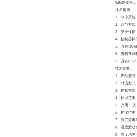
9.配件要求
技术措施
1、制冷系统
2、调节方式
3、安全保护
4、控制器操
5、具有100
6、资料及试
7、具有RS
技术参数：
1、产品型号： 
2、对流方式
3、控制方式
4、控温范围：
5、光照： 无
6、控湿范围：
7、温度分辩率
8、温度波动度
9、温度均匀度：