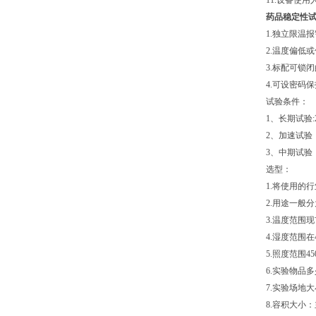
11.设备使
药品稳定性
1.独立限温
2.温度偏低
3.标配可锁
4.可设密码
试验条件：
1、长期试验:25
2、加速试验：40
3、中期试验：30
选型：
1.将使用的
2.用途一般
3.温度范围
4.湿度范围在4
5.照度范围450
6.实验物品
7.实验场地
8.容积大小：主