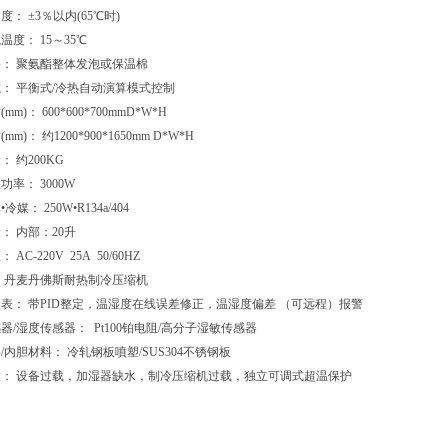
度： ±3％以内(65℃时)
温度： 15～35℃
料： 聚氨酯整体发泡或保温棉
式： 平衡式/冷热自动演算模式控制
m)： 600*600*700mmD*W*H
m)： 约1200*900*1650mm D*W*H
： 约200KG
功率： 3000W
媒： 250W•R134a/404
： 内部：20升
AC-220V 25A 50/60HZ
： 丹麦丹佛斯耐热制冷压缩机
仪表： 带PID整定，温湿度在线误差修正，温湿度偏差 （可远程）报警
器/湿度传感器： Pt100铂电阻/高分子湿敏传感器
/内胆材料： 冷轧钢板噴塑/SUS304不锈钢板
置： 设备过载，加湿器缺水，制冷压缩机过载，独立可调式超温保护