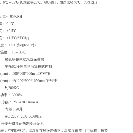
 0℃～65℃(长期试验25℃、60%RH；加速试验40℃、75%RH)
 30～95％RH
： 0.1℃
： ±0.5℃
 ±1.5℃(65℃时)
度： ±3％以内(65℃时)
温度： 15～35℃
料： 聚氨酯整体发泡或保温棉
式： 平衡式/冷热自动演算模式控制
m)： 500*600*500mm D*W*H
m)： 约1200*900*1650mm D*W*H
： 约200KG
功率： 3000W
媒： 250W•R134a/404
： 内部：20升
AC-220V 25A 50/60HZ
： 丹麦丹佛斯耐热制冷压缩机
仪表： 带PID整定，温湿度在线误差修正，温湿度偏差 （可远程）报警