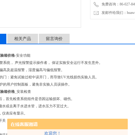
免费咨询：86-027-849
发邮件给我们：huawei0
相关产品
留言询价
试验箱价格
-安全功能
报警系统， 声光报警提示操作者， 保证实验安全运行不发生意外。
或偏高及超温报警，湿度偏高与偏低报警。
闭的门：避免试验过程中误开门，而导致UV光线损伤实验人员。
保护的用户控制面板，避免非实验人员误操作。
试验箱价格
_安装检查
后，首先检查系统组件是否因运输损坏、碰伤。
馏水或去离子水进水管，进水压力不宜过大。
，仪表应有显示。
开关，箱内上方的照明灯应亮。
欢迎您！