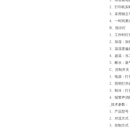
1、用智能
2、打印机实
3、采用独立
4、一时间累
B、指示灯
1、工作时灯
2、加湿：加
3、温湿度偏
4、超温：当
5、断水：蒸
C、控制开关
1、电源：打
2、照明打开
3、制冷：打
4、报警声消
_技术参数：
1、产品型号： 
2、对流方式
3、控制方式