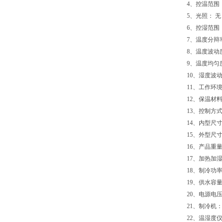
4、控温范围：
5、光照： 无
6、控湿范围：
7、温度分辩率
8、温度波动度
9、温度均匀度：
10、湿度波动
11、工作环境
12、保温材
13、控制方
14、内型尺寸(m
15、外型尺寸(m
16、产品重量
17、加热加湿
18、制冷功率•冷
19、供水容量
20、电源电压： 
21、制冷机
22、温湿度