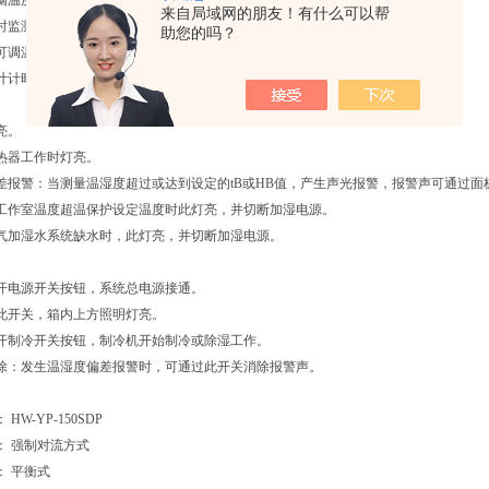
电脑温度控制仪表控制温湿度，直接设定和显示温湿度，并可在线修正测量误差等。
来自局域网的朋友！有什么可以帮
时监测记录箱内温湿度数据和曲线，年，月，日和北京时间。
助您的吗？
可调温度控制器作独立超温保护器。
计计时器，以记录设备总工作时间。
亮。
热器工作时灯亮。
差报警：当测量温湿度超过或达到设定的tB或HB值，产生声光报警，报警声可通过面
工作室温度超温保护设定温度时此灯亮，并切断加湿电源。
气加湿水系统缺水时，此灯亮，并切断加湿电源。
开电源开关按钮，系统总电源接通。
此开关，箱内上方照明灯亮。
开制冷开关按钮，制冷机开始制冷或除湿工作。
除：发生温湿度偏差报警时，可通过此开关消除报警声。
HW-YP-150SDP
： 强制对流方式
： 平衡式