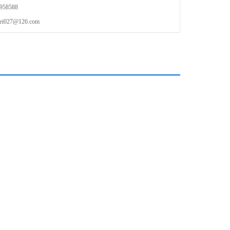
58588
27@126.com