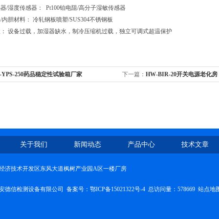
器/湿度传感器： Pt100铂电阻/高分子湿敏传感器
/内胆材料： 冷轧钢板噴塑/SUS304不锈钢板
置： 设备过载，加湿器缺水，制冷压缩机过载，独立可调式超温保护
-YPS-250药品稳定性试验箱厂家
下一篇：
HW-BIR-20开关电源老化房
关于我们
新闻动态
产品中心
技术文章
经济技术开发区东风大道枫树产业园A区一楼厂房
安德信检测设备有限公司 备案号：
鄂ICP备15021322号-4
总访问量：578669
站点地