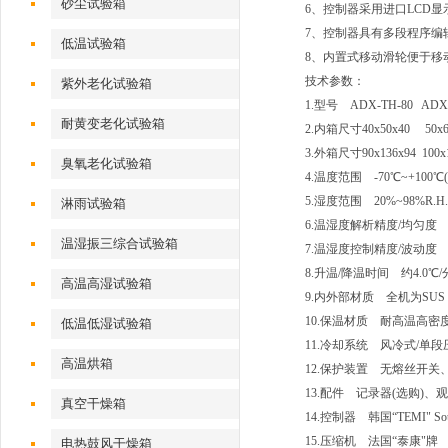
砂尘试验箱
6、控制器采用进口LCD
7、控制器具有多段程序编辑
低温试验箱
8、内置式移动滑轮便于移
技术参数：
紫外老化试验箱
1.型号 ADX-TH-80
ADX
耐黄变老化试验箱
2.内箱尺寸40x50x40 50x6
3.外箱尺寸90x136x94 100x1
臭氧老化试验箱
4.温度范围 -70℃~+100℃(150
5.湿度范围 20%~98%R.H
淋雨试验箱
6.温湿度解析精度/均匀度 ±0.1
温湿振三综合试验箱
7.温湿度控制精度/波动度 ±1.0
8.升温/降温时间 约4.0
高温高湿试验箱
9.内外部材质 全机为SUS
10.保温材质 耐高温高
低温低湿试验箱
11.冷却系统 风冷式/单段压缩
高温烘箱
12.保护装置 无熔丝开
13.配件 记录器(选购)
真空干燥箱
14.控制器 韩国“TEMI" Sout
15.压缩机 法国“泰康"牌
电热鼓风干燥箱