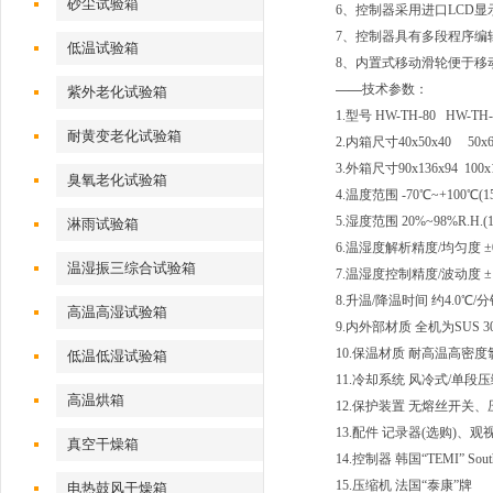
砂尘试验箱
6、控制器采用进口LCD
7、控制器具有多段程序编辑
低温试验箱
8、内置式移动滑轮便于移
——
技术参数：
紫外老化试验箱
1.型号 HW-TH-80 HW-TH-
耐黄变老化试验箱
2.内箱尺寸40x50x40 50x60x
3.外箱尺寸90x136x94 100x14
臭氧老化试验箱
4.温度范围 -70℃~+100℃(150
5.湿度范围 20%~98%R.H.
淋雨试验箱
6.温湿度解析精度/均匀度 ±0.1℃
温湿振三综合试验箱
7.温湿度控制精度/波动度 ±1.0℃
8.升温/降温时间 约4.0℃
高温高湿试验箱
9.内外部材质 全机为SUS
10.保温材质 耐高温高密
低温低湿试验箱
11.冷却系统 风冷式/单段压缩
高温烘箱
12.保护装置 无熔丝开
13.配件 记录器(选购)、
真空干燥箱
14.控制器 韩国“TEMI” South
15.压缩机 法国“泰康”牌
电热鼓风干燥箱