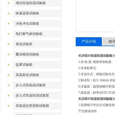
湖北恒温恒湿试验箱
快速温变试验箱
冷热冲击试验箱
氙灯耐气候试验箱
产品介绍
相
老化试验室
覆冰模拟试验箱
长沙双85恒温恒湿试验箱
1.加 热 器: 电热管加热器
盐雾试验箱
2.冷冻机单元:
3.冷冻方式：单级式制冷方
高温老化试验箱
5.制冷剂：R23 / R404A
步入式高低温试验室
6.冷凝器：波浪状鳍片型
7.蒸发器：斜率式FIN-TUB
步入式恒温恒湿试验室
长沙双85恒温恒湿试验箱
加
1.采用电子并位方式微动
高低温交变湿热试验箱
产生错误动作.