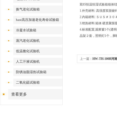
双85恒温恒湿试验箱箱体结
换气老化试验箱
1.外壳材料: 高强度双面
2.内箱材料: ＳＵＳ＃３
hast高压加速老化寿命试验箱
3.绝热材料:箱体:硬质聚胺
4.标准配置;观察窗1个(透
冷凝水试验箱
品架２套，照明灯1个，脚
蒸汽老化试验机
低温脆化试验机
上一篇：
HW-TH-100
人工汗液试验机
防锈油脂湿热试验箱
二氧化硫试验箱
查看更多