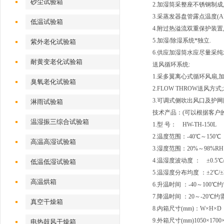
砂尘试验箱
2.加湿筒采整座不锈钢制成
3.采蒸发器盘管露点温度(A
低温试验箱
4.附过热溢流双重保护装置
5.加湿/除湿系统*独立.
紫外老化试验箱
6.供应加湿筒水应尽量采纯
耐黄变老化试验箱
送风循环系统:
1.采多翼离心式循环风扇,
臭氧老化试验箱
2.FLOW THROW送风
3.可调式侧吹出风口及护网
淋雨试验箱
技术产品：(可以根据客户
温湿振三综合试验箱
1.型 号： HW-TH-150L
2.温度范围：-40℃～150
高温高湿试验箱
3.湿度范围：20%～98%RH
4.温湿度波动度 ： ±0.5℃/
低温低湿试验箱
5.温湿度分布均度 ：±2℃/±
高温烘箱
6.升温时间 ：-40～100
7.降温时间 ：20～-20℃约
真空干燥箱
8.内箱尺寸(mm)：W×H×D 4
9.外箱尺寸(mm)1050×1700
电热鼓风干燥箱