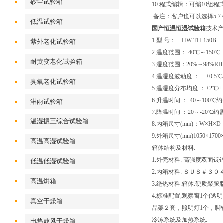
砂尘试验箱
10.程式编辑：可编10组程式，
备注：客户也可以选择5.7寸
低温试验箱
国产恒温恒湿试验箱
技术产
1.型 号： HW-TH-150B
紫外老化试验箱
2.温度范围：-40℃～150
耐黄变老化试验箱
3.湿度范围：20%～98%RH
4.温湿度波动度 ： ±0.5℃/
臭氧老化试验箱
5.温湿度分布均度 ：±2℃/±
6.升温时间 ：-40～100
淋雨试验箱
7.降温时间 ：20～-20℃约
温湿振三综合试验箱
8.内箱尺寸(mm)：W×H×D 4
9.外箱尺寸(mm)1050×1700
高温高湿试验箱
箱体结构及材料:
1.外壳材料: 高强度双面
低温低湿试验箱
2.内箱材料: ＳＵＳ＃３
高温烘箱
3.绝热材料:箱体:硬质聚胺
4.标准配置;观察窗1个(透
真空干燥箱
品架２套，照明灯1个，脚
冷冻系统及加热系统:
电热鼓风干燥箱