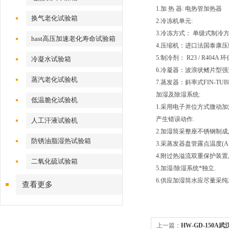
1.加 热 器: 电热管加热器
换气老化试验箱
2.冷冻机单元:
3.冷冻方式： 单级式制冷
hast高压加速老化寿命试验箱
4.压缩机：进口法国泰康压
5.制冷剂： R23 / R404A
冷凝水试验箱
6.冷凝器：波浪状鳍片型
蒸汽老化试验机
7.蒸发器：斜率式FIN-TUB
加湿及除湿系统:
低温脆化试验机
1.采用电子并位方式微动
产生错误动作.
人工汗液试验机
2.加湿筒采整座不锈钢制成
防锈油脂湿热试验箱
3.采蒸发器盘管露点温度(A
4.附过热溢流双重保护装置
二氧化硫试验箱
5.加湿/除湿系统*独立.
6.供应加湿筒水应尽量采纯
查看更多
上一篇：
HW-GD-150