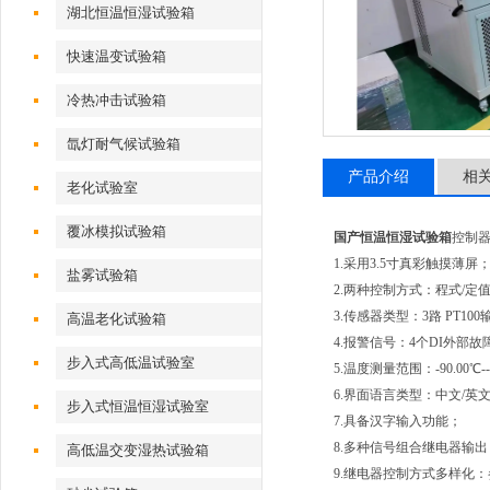
湖北恒温恒湿试验箱
快速温变试验箱
冷热冲击试验箱
氙灯耐气候试验箱
产品介绍
相
老化试验室
覆冰模拟试验箱
国产恒温恒湿试验箱
控制器:
1.采用3.5寸真彩触摸薄屏
盐雾试验箱
2.两种控制方式：程式/定
3.传感器类型：3路 PT1
高温老化试验箱
4.报警信号：4个DI外部
步入式高低温试验室
5.温度测量范围：-90.00℃--
6.界面语言类型：中文/英
步入式恒温恒湿试验室
7.具备汉字输入功能；
8.多种信号组合继电器输出，
高低温交变湿热试验箱
9.继电器控制方式多样化