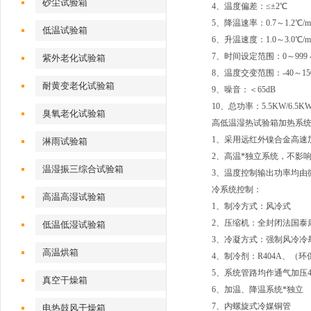
砂尘试验箱
4、温度偏差：≤±2℃
5、降温速率：0.7～1.2℃/m
低温试验箱
6、升温速度：1.0～3.0℃/m
7、时间设定范围：0～999
紫外老化试验箱
8、温度交变范围：-40～15
耐黄变老化试验箱
9、噪音：＜65dB
10、总功率：5.5KW/6.5KW/
臭氧老化试验箱
高低温湿热试验箱加热系
1、采用远红外镍合金高速加
淋雨试验箱
2、高温*独立系统，不影
温湿振三综合试验箱
3、温度控制输出功率均由
冷系统控制：
高温高湿试验箱
1、制冷方式：风冷式
2、压缩机：全封闭法国泰康1.
低温低湿试验箱
3、冷凝方式：强制风冷冷
高温烘箱
4、制冷剂：R404A、（环
5、系统管路均作通气加压4
真空干燥箱
6、加温、降温系统*独立
7、内螺旋式冷媒铜管
电热鼓风干燥箱