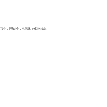
灯1个，脚轮4个，电源线（长3米)1条.