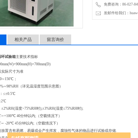
免费咨询：86-027-849
5.MIL-STD-810F 美军标
发邮件给我们：huawei0
相关产品
留言询价
温循环试验箱
主要技术指标
0mm(W)×900mm(H)×700mm(D)
 以实际尺寸为准
20∽150℃；
20%∽98%RH（详见温湿度范围示意图）
≤±0.5℃
±2℃
 ±2%RH(湿度>75%RH时);±3%RH(湿度≤75%RH时);
RT∽+100℃ 40分钟以内;（空载情况下）
T∽ -20℃ 45分钟以内;（空载情况下）
不能放置含有易燃﹑易爆或会产生挥发﹑腐蚀性气体的物品进行试验或存储.