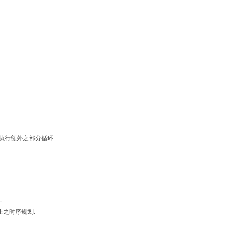
来执行额外之部分循环.
.
止之时序规划.