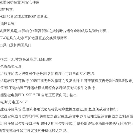
流双重保护装置,可安心使用.
系统*独立.
筒水应尽量采纯水或RO逆渗透水.
循环系统:
心式循环风扇,加强轴心+耐高低温之旋转叶片铝合金制成,以达强制对流.
THROW送风方式;水平扩散垂直热交换弧形循环.
吹出风口及护网回风口.
触摸式（3.5寸彩色液晶屏TEMI580）
D彩色液晶显示屏.
:每组程序所需之段数可任意分割,各组程序并可以自由互相连结.
:每组运转程序可执行,9999回或无数次循环之反复执行,且可于该程度再分割出5阻段数
:定值/程序/连结等三种运转模式可符合各种温度测试条件之执行.
智能型微电脑PID+SSR/SCR 自动正逆双向同步输出.
带电测试.电压220V
:内建程序目录管理,便利各项试验名称及程序数据之建立,更改,查阅或运转执行.
:数据设定完成可立即取得相关数据之设定曲线,运转中亦可获知实际运转曲线之绘制画面
制:2组时序输出控制接口,搭配10种之时间控制模式,可供外部逻辑驱动组件来执行启动/停
动:所有测试条件皆可设定预约开机运转之功能.