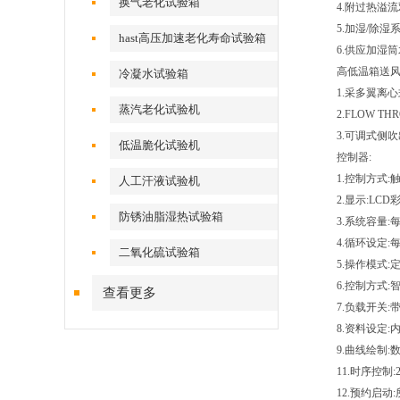
换气老化试验箱
4.附过热溢
5.加湿/除湿
hast高压加速老化寿命试验箱
6.供应加湿
高低温箱送风
冷凝水试验箱
1.采多翼离
蒸汽老化试验机
2.FLOW 
3.可调式侧
低温脆化试验机
控制器:
1.控制方式:
人工汗液试验机
2.显示:LC
防锈油脂湿热试验箱
3.系统容量
4.循环设定
二氧化硫试验箱
5.操作模式
6.控制方式:
查看更多
7.负载开关:
8.资料设定
9.曲线绘制
11.时序控
12.预约启