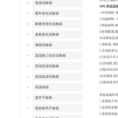
注:以上指标
低温试验箱
500L高低
1.外壳材料
紫外老化试验箱
2.内箱材料
耐黄变老化试验箱
3.绝热材料:
4.标准配置
臭氧老化试验箱
冷冻系统及加
1.加热器: 
淋雨试验箱
2.冷冻机单元
温湿振三综合试验箱
(1)冷冻方式
(2)压缩机:
高温高湿试验箱
(3)制冷剂:R
(4)冷凝器
低温低湿试验箱
(5)蒸发器:斜
高温烘箱
高低温循环试
真空干燥箱
1.采用电子
2.加湿筒采
电热鼓风干燥箱
3.采蒸发器盘