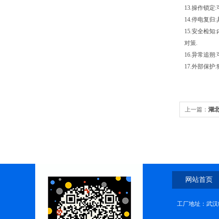
13.操作锁
14.停电复归:
15.安全检
对策.
16.异常追朔
17.外部保
上一篇：
湖
网站首页
工厂地址：武汉