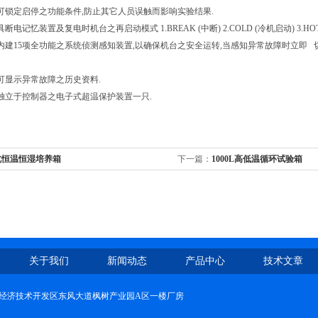
定:可锁定启停之功能条件,防止其它人员误触而影响实验结果.
具断电记忆装置及复电时机台之再启动模式 1.BREAK (中断) 2.COLD (冷机启动) 3.HO
知:内建15项全功能之系统侦测感知装置,以确保机台之安全运转,当感知异常故障时立即
:可显示异常故障之历史资料.
护:独立于控制器之电子式超温保护装置一只.
北恒温恒湿培养箱
下一篇：
1000L高低温循环试验箱
关于我们
新闻动态
产品中心
技术文章
经济技术开发区东风大道枫树产业园A区一楼厂房