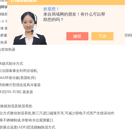
均是在室温为+25℃,无试样条件下测得的数值.
温循环试验箱
箱体结构及材料:
欢迎您！
: 钢板静电喷涂表面处理。
来自局域网的朋友！有什么可以帮
助您的吗？
: ＳＵＳ＃３０４耐热耐寒镜面不锈钢板。
箱体:硬质聚胺脂泡沫+玻璃纤维;
;观察窗1个(透明电热膜中空玻璃),50mm电缆孔1个（位于箱体左侧），样品架2套，照明
热系统:
电热管加热器
:
:单级式制冷方式
进口法国泰康全封闭压缩机,
404A环保冷媒(美国杜邦)
:波浪状鳍片型强迫送风冷凝器
率式FIN-TUBE 蒸发器
验箱加湿及除湿系统:
并位方式微动加湿系统,附三只进口磁簧开关,可减少因电子式而产生错误动作.
整座不锈钢制成,并附有水位观测窗口.
管露点温度(ADP)层流接触除湿方式.