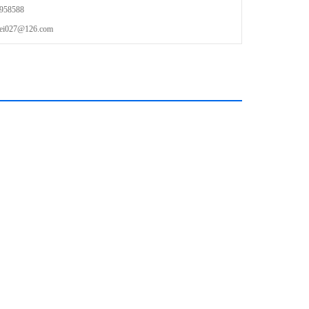
58588
27@126.com