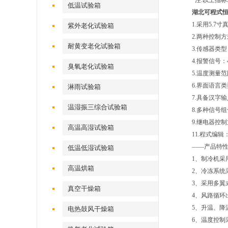
注:以上指标
低温试验箱
湖北可程式
1.采用5.7
紫外老化试验箱
2.两种控制
耐黄变老化试验箱
3.传感器类型
4.报警信号
臭氧老化试验箱
5.温度测量范围：
6.界面语言
淋雨试验箱
7.具备汉字
温湿振三综合试验箱
8.多种信号组
9.继电器控
高温高湿试验箱
11.程式编辑
——产品特
低温低湿试验箱
1、制冷机采
高温烘箱
2、冷冻系统
3、采用多
真空干燥箱
4、风路循
5、升温、降
电热鼓风干燥箱
6、温度控制