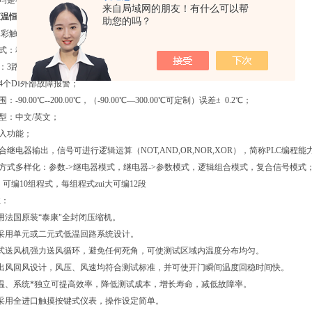
均是在室温为+25℃,无试样条件下测得的数值.
来自局域网的朋友！有什么可以帮
恒温恒湿试验箱订做
——控制器:
助您的吗？
寸真彩触摸薄屏；
方式：程式/定值；
：3路 PT100输入（可选电子传感器输入）；
：4个DI外部故障报警；
-90.00℃--200.00℃，（-90.00℃—300.00℃可定制）误差± 0.2℃；
类型：中文/英文；
输入功能；
合继电器输出，信号可进行逻辑运算（NOT,AND,OR,NOR,XOR），简称PLC编程能
制方式多样化：参数->继电器模式，继电器->参数模式，逻辑组合模式，复合信号模式
：可编10组程式，每组程式zui大可编12段
性：
用法国原装“泰康"全封闭压缩机。
采用单元或二元式低温回路系统设计。
翼式送风机强力送风循环，避免任何死角，可使测试区域内温度分布均匀。
环出风回风设计，风压、风速均符合测试标准，并可使开门瞬间温度回稳时间快。
温、系统*独立可提高效率，降低测试成本，增长寿命，减低故障率。
采用全进口触摸按键式仪表，操作设定简单。