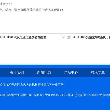
过流保护;
漏电、缺水、运行指示,故障报警后自动停机等保护;
X-TH-800L武汉恒温恒湿试验箱批发
下一篇：
ADX-108孝感拉力试验机
关于我们
新闻动态
产品中心
技术文章
经济技术开发区东风大道枫树产业园A区一楼厂房
安德信检测设备有限公司 备案号：
鄂ICP备15021322号-4
总访问量：578901
站点地