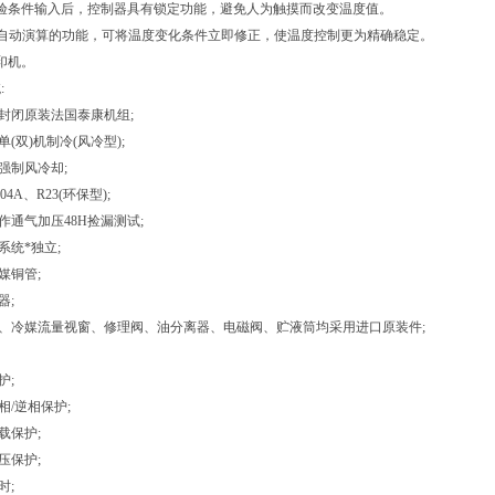
验条件输入后，控制器具有锁定功能，避免人为触摸而改变温度值。
I.D自动演算的功能，可将温度变化条件立即修正，使温度控制更为精确稳定。
印机。
:
全封闭原装法国泰康机组;
单(双)机制冷(风冷型);
：强制风冷却;
04A、R23(环保型);
作通气加压48H捡漏测试;
系统*独立;
媒铜管;
器;
器、冷媒流量视窗、修理阀、油分离器、电磁阀、贮液筒均采用进口原装件;
护;
相/逆相保护;
载保护;
压保护;
时;