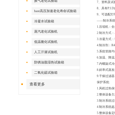
换气老化试验箱
7、资料及试
8、具有P.
hast高压加速老化寿命试验箱
9、可选配打
——制冷系统
冷凝水试验箱
1.压缩机：
蒸汽老化试验机
2.制冷方式：
3.冷凝方式
低温脆化试验机
4.制冷剂：R4
5.系统管路均
人工汗液试验机
6.加温、降温
防锈油脂湿热试验箱
7.内螺旋式冷
8.斜率式蒸发
二氧化硫试验箱
9.干燥过滤
保护系统:
查看更多
1.风机过热保
2.整体设备欠
3.制冷系统过
4.制冷系统超
5.整体设备定