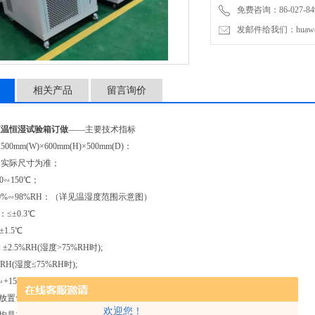
免费咨询：86-027-849
发邮件给我们：huawei0
相关产品
留言询价
恒温恒湿试验箱订做
——主要技术指标
00mm(W)×600mm(H)×500mm(D)：
寸:实际尺寸为准；
40∽150℃；
20%∽98%RH：（详见温湿度范围示意图）
≤±0.3℃
±1.5℃
±2.5%RH(湿度>75%RH时);
湿度≤75%RH时);
∽+150℃ 45分钟以内;
能放置含有易燃﹑易爆或会产生挥发﹑腐蚀性气体的物品进行试验或存储.
欢迎您！