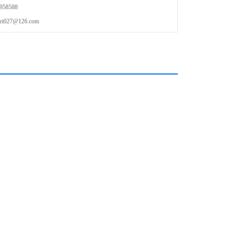
58588
27@126.com