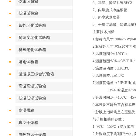
砂尘试验箱
6、加温、降温系统*独立
7、内螺旋式冷媒铜管
低温试验箱
8、斜率式蒸发器
9、干燥过滤器、冷媒流量
紫外老化试验箱
主要技术指标
耐黄变老化试验箱
1.标称内尺寸:500mm(W)×40
2.标称外尺寸:实际尺寸为
臭氧老化试验箱
3.温度范围:0∽150℃；
4.湿度范围:60%∽98%
淋雨试验箱
5.温度波动度：≤±0.3℃
温湿振三综合试验箱
6.温度偏差: ≤±1.5℃
7.湿度度偏差: ±2.5%RH(湿
高温高湿试验箱
±3%RH(湿度≤75%R
8.升温时间:0∽+150℃ 4
低温低湿试验箱
9.本设备不能放置含有易
高温烘箱
注:以上指标均是在室温为+
与价格相关的参数：
真空干燥箱
1.-70℃---150℃（温度
2.升温速度平均3度/分钟
电热鼓风干燥箱