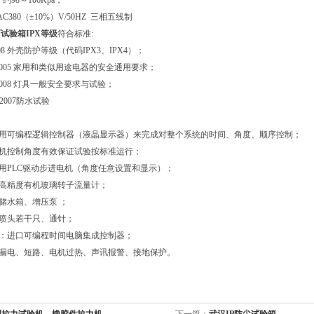
约98～106Kpa；
AC380（±10%）V/50HZ 三相五线制
试验箱IPX等级
符合标准:
-2008 外壳防护等级（代码IPX3、IPX4）；
6.1-2005 家用和类似用途电器的安全通用要求；
.1-2008 灯具一般安全要求与试验；
5-2007防水试验
：用可编程逻辑控制器（液晶显示器）来完成对整个系统的时间、角度、顺序控制；
电机控制角度有效保证试验按标准运行；
采用PLC驱动步进电机（角度任意设置和显示）；
：高精度有机玻璃转子流量计；
：储水箱、增压泵 ；
：喷头若干只、通针；
器：进口可编程时间电脑集成控制器；
：漏电、短路、电机过热、声讯报警、接地保护。