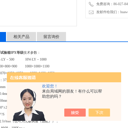
免费咨询：86-027-849
发邮件给我们：huawei0
相关产品
留言询价
试验箱IPX等级
技术参数：
X-LY－500 HW-LY－1000
00×800×900 1000×1000×1100
70×1350×1850 1090×1430×1850
径：375mm 450mm
欢迎您！
6mm；
来自局域网的朋友！有什么可以帮
.4mm ；
助您的吗？
50mm；
0°±20°；
°/S
速:1r/min（也可为无极调速（选配））；