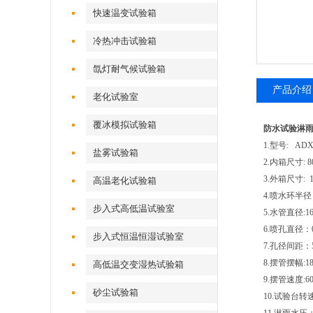
快速温变试验箱
冷热冲击试验箱
氙灯耐气候试验箱
产品介绍
老化试验室
覆冰模拟试验箱
防水试验淋雨
1.型号: AD
盐雾试验箱
2.内箱尺寸: 8
3.外箱尺寸: 10
高温老化试验箱
4.喷水环半
步入式高低温试验室
5.水管直径:1
6.喷孔直径：0
步入式恒温恒湿试验室
7.孔径间距：
8.摆管摆幅:18
高低温交变湿热试验箱
9.摆管速度:60
砂尘试验箱
10.试验台转