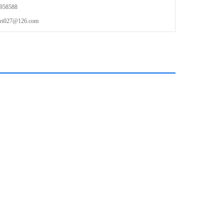
58588
27@126.com