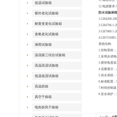
11.淋雨水压：
低温试验箱
12.电源要求:
防水试验淋雨
紫外老化试验箱
1.GB4208
耐黄变老化试验箱
2.GB470
3.GB7000
臭氧老化试验箱
4.GB/T1048
系统结构:
淋雨试验箱
1.控制系统
温湿振三综合试验箱
2.采用步进
3.摆管角度
高温高湿试验箱
4.流量显示
5.供水系统
低温低湿试验箱
6.标准配置
高温烘箱
7.时间控制
8.安全保护
真空干燥箱
电热鼓风干燥箱