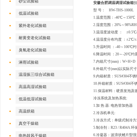
砂尘试验箱
安徽合肥调温调湿试验箱
型 号： HW-THS-1000L
低温试验箱
1.温度范围：-40℃～150
2.湿度范围：20%～98%RH
紫外老化试验箱
3.温湿度波动度 ： ±0.5℃/
耐黄变老化试验箱
4.温湿度分布均度 ：±2℃/±
5.升温时间 ：-40～100
臭氧老化试验箱
6.降温时间 ：20～-20℃约
7.内箱尺寸(mm)：W×H×D 1
淋雨试验箱
8.外箱尺寸(mm)以实际尺
温湿振三综合试验箱
9.内箱材质：SUS#304不
10.外箱材质：SUS#304不
高温高湿试验箱
11.保温材料：硬质发泡及
冷冻系统及加热系统:
低温低湿试验箱
1.加 热 器: 电热管加热器
高温烘箱
2.冷冻机单元:
3.冷冻方式：单级式制冷方
真空干燥箱
5.制冷剂：R23 / R404A
6.冷凝器：波浪状鳍片型
电热鼓风干燥箱