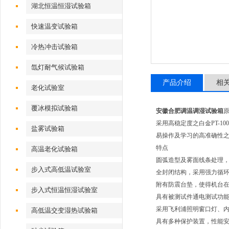
湖北恒温恒湿试验箱
快速温变试验箱
冷热冲击试验箱
氙灯耐气候试验箱
产品介绍
相
老化试验室
覆冰模拟试验箱
安徽合肥调温调湿试验箱
采用高稳定度之白金PT-1
盐雾试验箱
易操作及学习的高准确性之
特点
高温老化试验箱
圆弧造型及雾面线条处理
步入式高低温试验室
全封闭结构，采用强力循
附有防震台垫，使得机台
步入式恒温恒湿试验室
具有被测试件通电测试功
采用飞利浦照明窗口灯、
高低温交变湿热试验箱
具有多种保护装置，性能