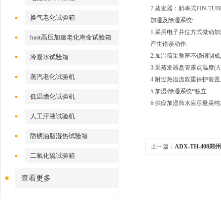
7.蒸发器：斜率式FIN-TUB
换气老化试验箱
加湿及除湿系统:
1.采用电子并位方式微动
hast高压加速老化寿命试验箱
产生错误动作.
2.加湿筒采整座不锈钢制成
冷凝水试验箱
3.采蒸发器盘管露点温度(A
蒸汽老化试验机
4.附过热溢流双重保护装置
5.加湿/除湿系统*独立.
低温脆化试验机
6.供应加湿筒水应尽量采纯
人工汗液试验机
防锈油脂湿热试验箱
上一篇：
ADX-TH-40
二氧化硫试验箱
查看更多