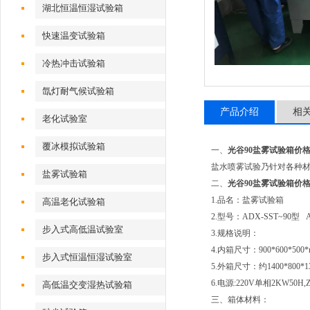
湖北恒温恒湿试验箱
快速温变试验箱
冷热冲击试验箱
氙灯耐气候试验箱
产品介绍
相
老化试验室
覆冰模拟试验箱
一、
光谷90盐雾试验箱价
盐水喷雾试验乃针对各种
盐雾试验箱
二、
光谷90盐雾试验箱价
1.品名：盐雾试验箱
高温老化试验箱
2.型号：ADX-SST~90型 A
步入式高低温试验室
3.规格说明：
4.内箱尺寸：900*600*500
步入式恒温恒湿试验室
5.外箱尺寸：约1400*800*1
6.电源:220V单相2KW50H,
高低温交变湿热试验箱
三、箱体材料：