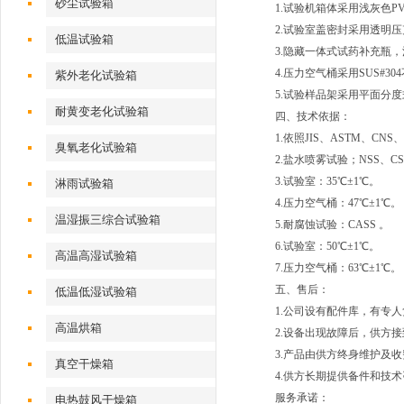
砂尘试验箱
1.试验机箱体采用浅灰色P
2.试验室盖密封采用透明压
低温试验箱
3.隐藏一体式试药补充瓶
4.压力空气桶采用SUS#3
紫外老化试验箱
5.试验样品架采用平面分
耐黄变老化试验箱
四、技术依据：
1.依照JIS、ASTM、C
臭氧老化试验箱
2.盐水喷雾试验；NSS、CS
3.试验室：35℃±1℃。
淋雨试验箱
4.压力空气桶：47℃±1℃。
温湿振三综合试验箱
5.耐腐蚀试验：CASS 
6.试验室：50℃±1℃。
高温高湿试验箱
7.压力空气桶：63℃±1℃。
五、售后：
低温低湿试验箱
1.公司设有配件库，有专
高温烘箱
2.设备出现故障后，供方接
3.产品由供方终身维护及
真空干燥箱
4.供方长期提供备件和技
服务承诺：
电热鼓风干燥箱