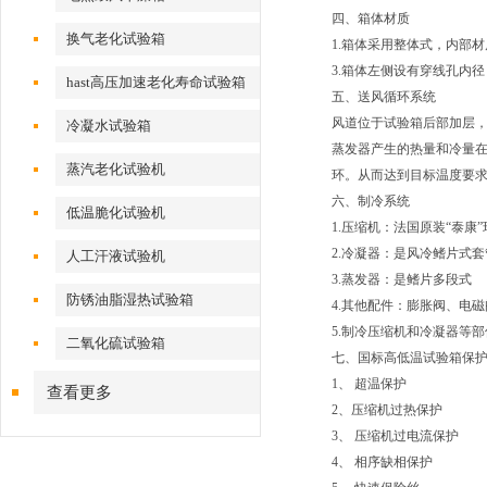
四、箱体材质
换气老化试验箱
1.箱体采用整体式，内部
3.箱体左侧设有穿线孔内
hast高压加速老化寿命试验箱
五、送风循环系统
风道位于试验箱后部加层，
冷凝水试验箱
蒸发器产生的热量和冷量
蒸汽老化试验机
环。从而达到目标温度要
六、制冷系统
低温脆化试验机
1.压缩机：法国原装“泰康
2.冷凝器：是风冷鳍片式
人工汗液试验机
3.蒸发器：是鳍片多段式
防锈油脂湿热试验箱
4.其他配件：膨胀阀、电
5.制冷压缩机和冷凝器等
二氧化硫试验箱
七、国标高低温试验箱保
1、 超温保护
查看更多
2、压缩机过热保护
3、 压缩机过电流保护
4、 相序缺相保护