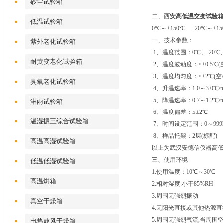
砂尘试验箱
二、
西安高低温交变试验
低温试验箱
0℃～+150℃ -20℃～+15
一、技术参数：
紫外老化试验箱
1、温度范围：0℃、-20℃、-
耐黄变老化试验箱
2、温度波动度：≤±0.5℃(
3、温度均匀度：≤±2℃(空
臭氧老化试验箱
4、升温速率：1.0～3.0℃
5、降温速率：0.7～1.2℃
淋雨试验箱
6、温度偏差：≤±2℃
温湿振三综合试验箱
7、时间设定范围：0～999
8、样品托架：2层(标配)
高温高湿试验箱
以上为武汉安德信仪器高低
三、使用环境
低温低湿试验箱
1.使用温度：10℃～30℃
高温烘箱
2.相对湿度:小于85%RH
3.周围无强烈振动
真空干燥箱
4.无阳光直接或其他热源
5.周围无强烈气流,当周围
电热鼓风干燥箱