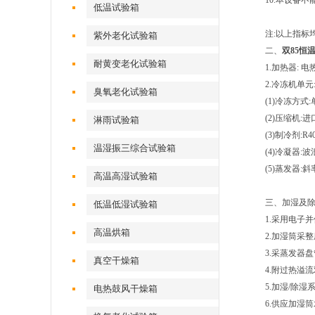
10.本设备
低温试验箱
注:以上指标
紫外老化试验箱
二、
双85恒
耐黄变老化试验箱
1.加热器: 
2.冷冻机单元
臭氧老化试验箱
(1)冷冻方式
(2)压缩机:
淋雨试验箱
(3)制冷剂:R
温湿振三综合试验箱
(4)冷凝器
(5)蒸发器:斜
高温高湿试验箱
三、加湿及除
低温低湿试验箱
1.采用电子
高温烘箱
2.加湿筒采
3.采蒸发器盘
真空干燥箱
4.附过热溢
5.加湿/除湿
电热鼓风干燥箱
6.供应加湿