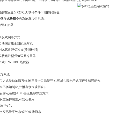
不能放置含有易燃﹑易爆或会产生挥发﹑腐蚀性气体的物品进行试验或存储.
均是在室温为+25℃,无试样条件下测得的数值.
温恒湿试验箱
冷冻系统及加热系统:
电热管加热器
:
:单级式制冷方式
进口法国泰康全封闭压缩机,
404A/R23 环保冷媒(美国杜邦)
:波浪状鳍片型强迫送风冷凝器
率式FIN-TUBE 蒸发器
湿系统:
并位方式微动加湿系统,附三只进口磁簧开关,可减少因电子式而产生错误动作.
整座不锈钢制成,并附有水位观测窗口.
管露点温度(ADP)层流接触除湿方式.
流双重保护装置,可安心使用.
系统*独立.
筒水应尽量采纯水或RO逆渗透水.