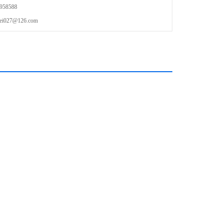
58588
27@126.com