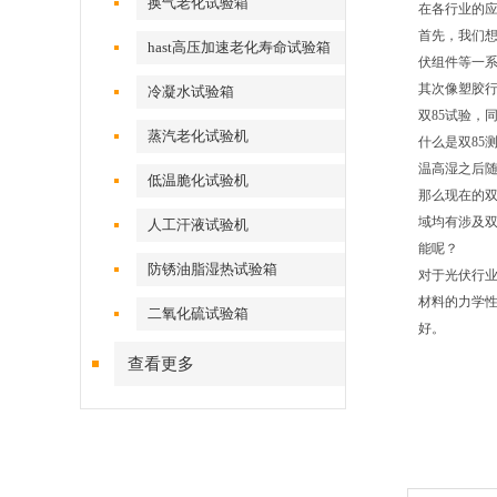
换气老化试验箱
在各行业的
首先，我们想
hast高压加速老化寿命试验箱
伏组件等一
其次像塑胶行
冷凝水试验箱
双85试验，
蒸汽老化试验机
什么是双85
温高湿之后
低温脆化试验机
那么现在的双
域均有涉及双
人工汗液试验机
能呢？
防锈油脂湿热试验箱
对于光伏行业
材料的力学
二氧化硫试验箱
好。
查看更多