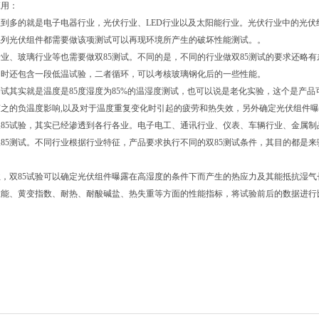
应用：
到多的就是电子电器行业，光伏行业、LED行业以及太阳能行业。光伏行业中的光
系列光伏组件都需要做该项测试可以再现环境所产生的破坏性能测试。。
业、玻璃行业等也需要做双85测试。不同的是，不同的行业做双85测试的要求还略有
同时还包含一段低温试验，二者循环，可以考核玻璃钢化后的一些性能。
测试其实就是温度是85度湿度为85%的温湿度测试，也可以说是老化实验，这个是产
随之的负温度影响,以及对于温度重复变化时引起的疲劳和热失效，另外确定光伏组件
85试验，其实已经渗透到各行各业。电子电工、通讯行业、仪表、车辆行业、金属
85测试。不同行业根据行业特征，产品要求执行不同的双85测试条件，其目的都是来
，双85试验可以确定光伏组件曝露在高湿度的条件下而产生的热应力及其能抵抗湿气
性能、黄变指数、耐热、耐酸碱盐、热失重等方面的性能指标，将试验前后的数据进行