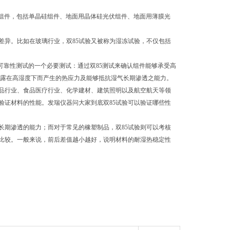
伏组件，包括单晶硅组件、地面用晶体硅光伏组件、地面用薄膜光
差异。比如在玻璃行业，双85试验又被称为湿冻试验，不仅包括
品可靠性测试的一个必要测试：通过双85测试来确认组件能够承受高
曝露在高湿度下而产生的热应力及能够抵抗湿气长期渗透之能力。
制品行业、食品医疗行业、化学建材、建筑照明以及航空航天等领
验证材料的性能。发瑞仪器问大家到底双85试验可以验证哪些性
长期渗透的能力；而对于常见的橡塑制品，双85试验则可以考核
比较。一般来说，前后差值越小越好，说明材料的耐湿热稳定性