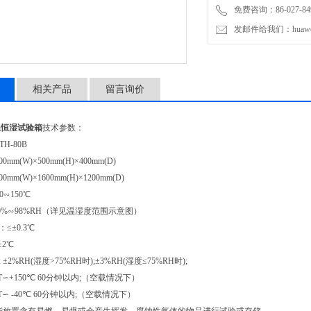
免费咨询：86-027-849
发邮件给我们：huawei0
相关产品
留言询价
温恒湿试验箱
技术参数：
H-80B
0mm(W)×500mm(H)×400mm(D)
0mm(W)×1600mm(H)×1200mm(D)
0∽150℃
20%∽98%RH（详见温湿度范围示意图）
≤±0.3℃
±2℃
 ±2%RH(湿度>75%RH时);±3%RH(湿度≤75%RH时);
RT∽+150℃ 60分钟以内;（空载情况下）
T∽ -40℃ 60分钟以内;（空载情况下）