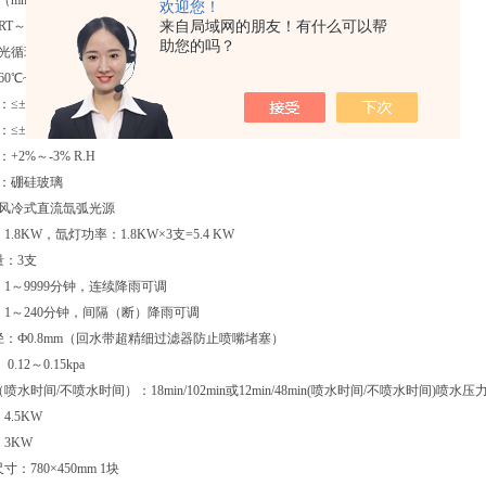
mm）：ADX*XD-100（500×500×400(宽×深×高) ）
欢迎您！
RT～80℃
来自局域网的朋友！有什么可以帮
助您的吗？
光循环45%～98% R.H、暗循环30%～98%
60℃~100℃（偏差±3℃）
≤±0.5℃
≤±2.0℃
+2%～-3% R.H
器：硼硅玻璃
：风冷式直流氙弧光源
1.8KW，氙灯功率：1.8KW×3支=5.4 KW
量：3支
：1～9999分钟，连续降雨可调
期：1～240分钟，间隔（断）降雨可调
孔径：Ф0.8mm（回水带超精细过滤器防止喷嘴堵塞）
.12～0.15kpa
喷水时间/不喷水时间）：18min/102min或12min/48min(喷水时间/不喷水时间)喷水压力0.
4.5KW
：3KW
寸：780×450mm 1块