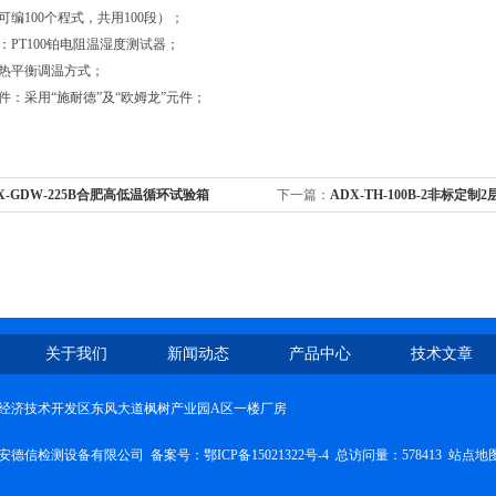
可编100个程式，共用100段）；
：PT100铂电阻温湿度测试器；
：热平衡调温方式；
主件：采用“施耐德”及“欧姆龙”元件；
X-GDW-225B合肥高低温循环试验箱
下一篇：
ADX-TH-100B-2非标定
箱
关于我们
新闻动态
产品中心
技术文章
经济技术开发区东风大道枫树产业园A区一楼厂房
安德信检测设备有限公司 备案号：
鄂ICP备15021322号-4
总访问量：578413
站点地