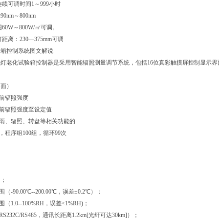
连续可调时间1～999小时
90nm～800nm
围60W～800W/㎡可调。
灯距离：230—375mm可调
验箱控制系统图文解说
灯老化试验箱控制器是采用智能辐照测量调节系统，包括16位真彩触摸屏控制显示
界面）
当前辐照强度
当前辐照强度至设定值
降雨、辐照、转盘等相关功能的
，程序组100组，循环99次
）；
（-90.00℃--200.00℃，误差±0.2℃）；
（1.0--100%RH，误差<1%RH)；
S232C/RS485，通讯长距离1.2km[光纤可达30km]）；