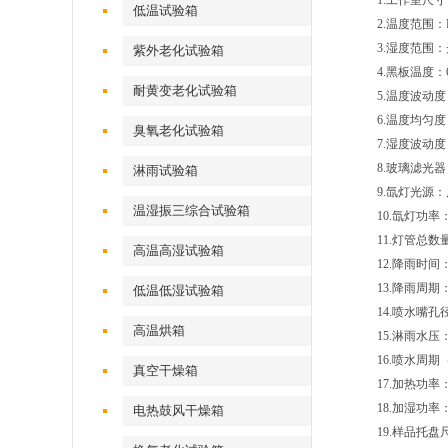
1.工作室尺寸（
低温试验箱
2.温度范围：
3.湿度范围：
紫外老化试验箱
4.黑板温度：
耐黄变老化试验箱
5.温度波动度：
6.温度均匀度：
臭氧老化试验箱
7.湿度波动度：
8.玻璃滤光
淋雨试验箱
9.氙灯光源
温湿振三综合试验箱
10.氙灯功率：
11.灯管总数
高温高湿试验箱
12.降雨时间
13.降雨周
低温低湿试验箱
14.喷水嘴
高温烘箱
15.淋雨水压： 0
16.喷水周期（
真空干燥箱
17.加热功率：
18.加湿功率
电热鼓风干燥箱
19.样品托盘尺