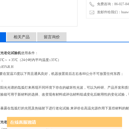
免费咨询：86-027-849
发邮件给我们：huawei0
相关产品
留言询价
灯光老化试验机
使用条件：
5℃～＋35℃（24小时内平均温度≤35℃）
85%R.H
需要在室温35度以下而且通风良好，机器放置前后左右各80公分不可放置任何东西；
途：
全阳光光谱的氙弧灯来再现不同环境下存在的破坏性光波，可以为科研、产品开发和质
试验箱可用于新材料的选择、改变现有材料或评估材料组成变化后耐用性的变化试验，
暴露在氙弧灯的光照及热辐射下进行老化试验.来评价在高温光源作用下某些材料的耐
灯光老化试验机
技术参数：