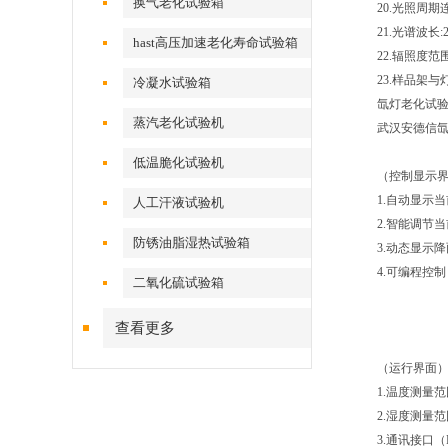
换气老化试验箱
20.光照周期
21.光谱波长:2
hast高压加速老化寿命试验箱
22.辐照度范
23.样品架与
冷凝水试验箱
氙灯老化试
蒸汽老化试验机
武汉安德信氙
低温脆化试验机
（控制显示
1.自动显示
人工汗液试验机
2.智能调节
防锈油脂湿热试验箱
3.动态显示
4.可编程控制
二氧化硫试验箱
查看更多
（运行界面
1.温度测量范围
2.湿度测量范围
3.通讯接口（R