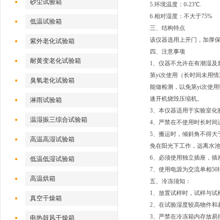
砂尘试验箱
5.环境温度：0-23℃.
6.相对湿度：不大于75%
低温试验箱
三、结构特点
该仪器选用上开门，加厚保
紫外老化试验箱
四、注意事项
耐黄变老化试验箱
1、仪器不允许在有潮湿及
第yi次使用（长时间未用
臭氧老化试验箱
能做检测，以免第yi次
速开机烧毁压缩机。
淋雨试验箱
3、本仪器适用于实验室化
温湿振三综合试验箱
4、严禁在不使用时长时间
5、搬运时，倾斜角不得大
高温高湿试验箱
免在阳光下工作，远离水
6、必须使用独立插座，插
低温低湿试验箱
7、使用电源为交流单相50H
高温烘箱
五、冷冻须知：
1、放置试样时，试样与试
真空干燥箱
2、在试验湿度较高物件和
3、严禁在冷冻箱内存放易
电热鼓风干燥箱