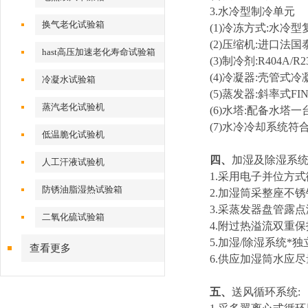
3.
水冷型制冷单元
换气老化试验箱
(1)
冷冻方式
:
水冷型
(2)
压缩机
:
进口法国
hast高压加速老化寿命试验箱
(3)
制冷剂
:R404A/R
(4)
冷凝器
:
壳管式冷
冷凝水试验箱
(5)
蒸发器
:
斜率式
FI
蒸汽老化试验机
(6)
水塔
:
配备水塔一
(7)
水冷冷却系统符
低温脆化试验机
四、
加湿及除湿系
人工汗液试验机
1.
采用电子并位方式
防锈油脂湿热试验箱
2.
加湿筒采整座不锈
3.
采蒸发器盘管露点
二氧化硫试验箱
4.
附过热溢流双重保
5.
加湿
/
除湿系统*独
查看更多
6.
供应加湿筒水应尽
五、
送风循环系统
: