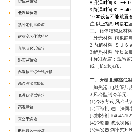
砂尘试验箱
8.
升温时间
:RT
∽
+10
9.
降温时间
:RT
∽
-40
低温试验箱
10.
本设备不能放置
注
:
以上指标均是在
紫外老化试验箱
二、
箱体结构及材
耐黄变老化试验箱
1.
外壳材料
:
钢板静
2.
内箱材料
:
ＳＵＳ
臭氧老化试验箱
3.
绝热材料
:
硬质聚
4.
标准配置：观察窗
淋雨试验箱
线（长
5
米
)1
条
.
温湿振三综合试验箱
三、
大型非标高低
高温高湿试验箱
1.
加热器
:
电热管加
2.
风冷型制冷单元
:
低温低湿试验箱
(1)
冷冻方式
:
风冷式
高温烘箱
(2)
压缩机
:
进口法国
(3)
制冷剂
:R404A/R
真空干燥箱
(4)
冷凝器
:
波浪状鳍
(5)
蒸发器
:
斜率式
FI
电热鼓风干燥箱