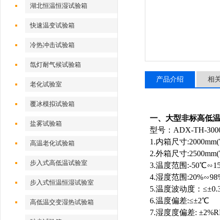
湖北恒温恒湿试验箱
快速温变试验箱
冷热冲击试验箱
氙灯耐气候试验箱
产品介绍
相
老化试验室
覆冰模拟试验箱
一、
大型非标高低
盐雾试验箱
型号：
ADX-TH-300
1.
内箱尺寸
:2000mm
高温老化试验箱
2.
外箱尺寸
:2500mm
步入式高低温试验室
3.
温度范围
:-50
℃∽
1
4.
湿度范围
:20%
∽
98
步入式恒温恒湿试验室
5.
温度波动度：
≤±
0.
6.
温度偏差
:
≤±
2
℃
高低温交变湿热试验箱
7.
湿度度偏差
:
±
2%R