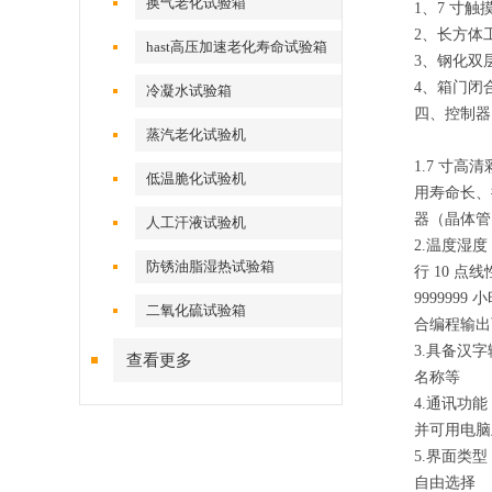
换气老化试验箱
1、7 寸
2、长方体
hast高压加速老化寿命试验箱
3、钢化双
4、箱门闭
冷凝水试验箱
四、控制器
蒸汽老化试验机
1.7 寸高
低温脆化试验机
用寿命长、
器（晶体管）
人工汗液试验机
2.温度湿
防锈油脂湿热试验箱
行 10 
999999
二氧化硫试验箱
合编程输出
3.具备汉
查看更多
名称等
4.通讯功能
并可用电脑
5.界面类
自由选择