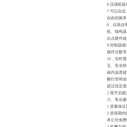
6.压缩机
7.可以自定
自由切换常
8．仪表自
机、嗡鸣器
出点硬件故
9.控制器
循环次数等
10．实时显
五、安全防
箱内温度超
断灯管和加
超过设定
2 度开启
六、售后服
1.质量保
2.质保期
本公司免费
3.免费为