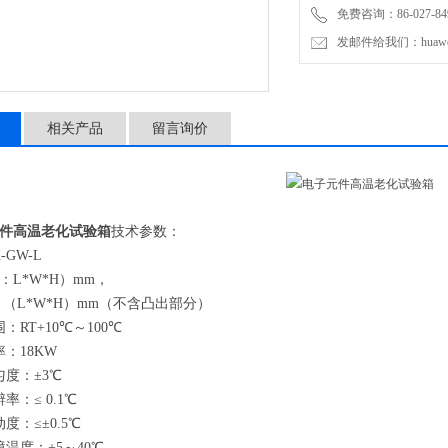
免费咨询：86-027-849
发邮件给我们：huawei0
相关产品
留言询价
件高温老化试验箱
技术参数：
-GW-L
：L*W*H）mm，
 （L*W*H）mm（不含凸出部分）
：RT+10℃～100℃
：18KW
匀度：±3℃
率：≤ 0.1℃
度：≤±0.5℃
温度：+5～40℃