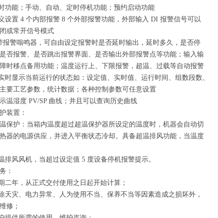
延时功能；手动、自动、定时停机功能；预约启动功能
义设置 4 个内部报警 8 个外部报警功能，外部输入 DI 报警信号可以
闭或常开信号模式
带报警嗡鸣器，可自由设定报警时是否延时输出，延时多久，是否停
是否报警、是否跳出报警界面、是否输出外部报警点等功能；输入输
障时移点备用功能；温度运行上、下限报警，超温、过载等自动报警
能实时显示当前运行的状态如：设定值、实时值、运行时间、组数段数、
主要工艺参数，统计数据；各种控制参数可任意设置
示温湿度 PV/SP 曲线；并且可以查询历史曲线
护装置：
温保护：当箱内温度超过超温保护器所设定的温度时，机器会自动切
热器的电源供应，并进入平衡状态冷却。具备超温排风功能，当温度
值
超温排风风机，当超过设定值 5 度设备停机报警提示。
务：
证期二年，从正式交付使用之日起开始计算；
内除天灾、电力异常、人为使用不当、保养不当等因素造成之损坏外，
维修；
用户提供所需的使用、维护咨询；