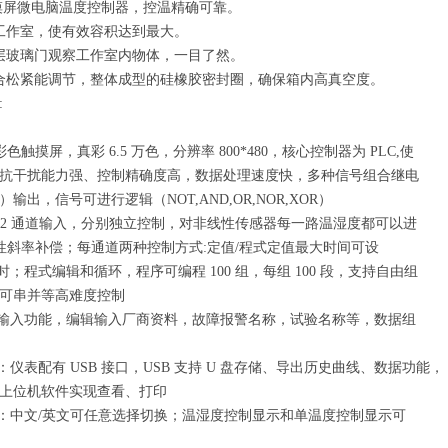
触摸屏微电脑温度控制器，控温精确可靠。
工作室，使有效容积达到最大。
层玻璃门观察工作室内物体，一目了然。
合松紧能调节，整体成型的硅橡胶密封圈，确保箱内高真空度。
:
清彩色触摸屏，真彩 6.5 万色，分辨率 800*480，核心控制器为 PLC,使
抗干扰能力强、控制精确度高，数据处理速度快，多种信号组合继电
输出，信号可进行逻辑（NOT,AND,OR,NOR,XOR）
度 2 通道输入，分别独立控制，对非线性传感器每一路温湿度都可以进
点线性斜率补偿；每通道两种控制方式:定值/程式定值最大时间可设
9 小时；程式编辑和循环，程序可编程 100 组，每组 100 段，支持自由组
可串并等高难度控制
字输入功能，编辑输入厂商资料，故障报警名称，试验名称等，数据组
：仪表配有 USB 接口，USB 支持 U 盘存储、导出历史曲线、数据功能，
上位机软件实现查看、打印
型：中文/英文可任意选择切换；温湿度控制显示和单温度控制显示可