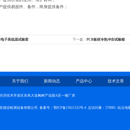
用户提供易损件、备件，终身提供备件；
车电子高低温试验室
下一篇：
PCB板材冷热冲击试验箱
关于我们
新闻动态
产品中心
技术文章
经济技术开发区东风大道枫树产业园A区一楼厂房
安德信检测设备有限公司 备案号：
鄂ICP备15021322号-4
总访问量：578901
站点地