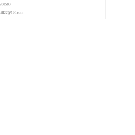
58588
27@126.com