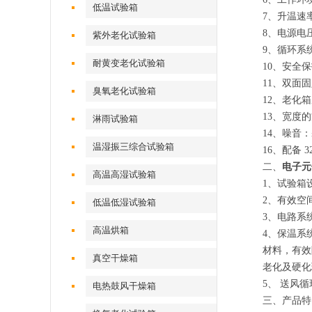
低温试验箱
7、升温速率
8、电源电压：
紫外老化试验箱
9、循环系
耐黄变老化试验箱
10、安全
11、双面
臭氧老化试验箱
12、老化
13、宽度
淋雨试验箱
14、噪音：
温湿振三综合试验箱
16、配备 
二、
电子元
高温高湿试验箱
1、试验箱
2、有效空
低温低湿试验箱
3、电路系
高温烘箱
4、保温系
材料，有效
真空干燥箱
老化及硬化
5、 送风
电热鼓风干燥箱
三、产品特