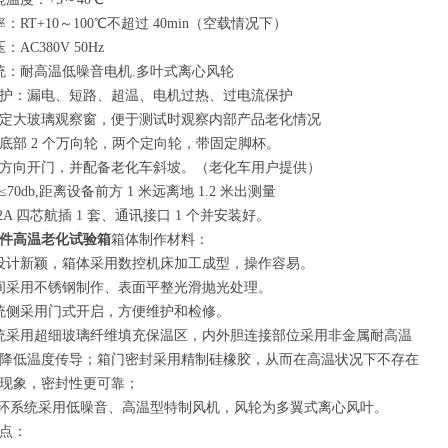
：RT+10～100℃不超过 40min（空载情况下）
AC380V 50Hz
统：耐高温低噪音电机.多叶式离心风轮
保护：漏电、短路、超温、电机过热、过电流保护
固定大玻璃观察窗，便于测试时观察内部产品老化情况
箱底部 2 个万向轮，两个定向轮，带固定脚杯。
的方向开门，并配备老化车斜坡。（老化车用户提供）
≤70db,距离设备前方 1 米远离地 1.2 米出测量
32A 四芯航插 1 套、通讯接口 1 个并安装好。
件高温老化试验箱
箱体制作材料：
设计新颖，箱体采用数控机床加工成型，操作容易。
间采用不锈钢制作、表面平整光滑抛光处理。
统侧采用门式开启，方便维护和检修。
统采用超细玻璃纤维填充保温区，内外胆连接部位采用非金属耐高温
降低温度传导；箱门密封采用精制硅橡胶，从而在高温状况下不存在
现象，密封性更可靠；
循环系统采用低噪音、高温型特制风机，风轮为多翼式离心风叶。
点：