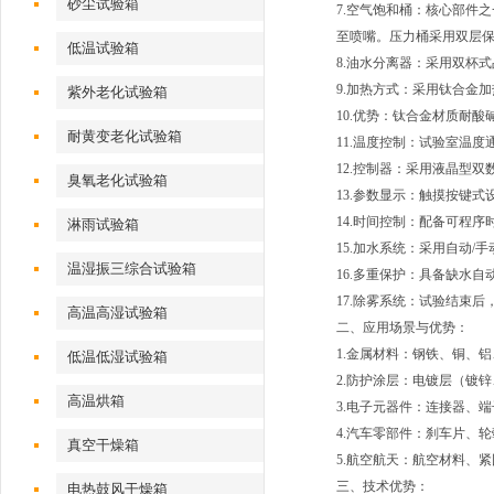
砂尘试验箱
7.空气饱和桶：核心部件
至喷嘴。压力桶采用双层
低温试验箱
8.油水分离器：采用双杯
9.加热方式：采用钛合金
紫外老化试验箱
10.优势：钛合金材质耐
耐黄变老化试验箱
11.温度控制：试验室温度
12.控制器：采用液晶型
臭氧老化试验箱
13.参数显示：触摸按键
14.时间控制：配备可程序
淋雨试验箱
15.加水系统：采用自动
温湿振三综合试验箱
16.多重保护：具备缺水
17.除雾系统：试验结束
高温高湿试验箱
二、应用场景与优势：
1.金属材料：钢铁、铜、
低温低湿试验箱
2.防护涂层：电镀层（镀
高温烘箱
3.电子元器件：连接器、
4.汽车零部件：刹车片、
真空干燥箱
5.航空航天：航空材料、
三、技术优势：
电热鼓风干燥箱