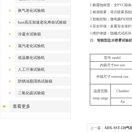
1.耐腐蚀材质：全PVC
换气老化试验箱
2.精准喷雾：塔式喷雾系
3.智能控制：微电脑PI
hast高压加速老化寿命试验箱
4.安全环保：多重安全保
5.维护便捷：隐藏式试药
冷凝水试验箱
四、
智能型盐水喷雾试验
蒸汽老化试验机
低温脆化试验机
型号 model
内箱尺寸test size
人工汗液试验机
外箱尺寸 external size
防锈油脂湿热试验箱
温度范围
Chamber
二氧化硫试验箱
temp range
Air
查看更多
上一篇：
ADX-SST-12