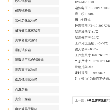
砂尘试验箱
HW-AH-1000L
电源电压 AC380V / 50Hz
低温试验箱
容 积 1000L
形 状 卧式
紫外老化试验箱
控温范围 RT+10-200℃/R
耐黄变老化试验箱
温度波动度 ±1℃
温度分辨率 0.1℃
臭氧老化试验箱
工作环境温度：+5-40℃
输入功率 6000W
淋雨试验箱
工作室尺寸 1600*600*10
温湿振三综合试验箱
外形尺寸 2150*800*114
载物托架 3块
高温高湿试验箱
定时范围 1～9999min
注：带“A”为镜面不锈钢
低温低湿试验箱
高温烘箱
真空干燥箱
上一篇：
90L盐雾腐蚀箱厂
电热鼓风干燥箱