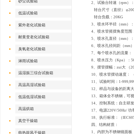
砂尘试验箱
2、试验台转速（rpm）：
转台尺寸（直径） φ20
低温试验箱
转台负载：20KG
3、喷水环半径（mm）：3
紫外老化试验箱
4、喷水管摇摆角度范围：45
耐黄变老化试验箱
5、喷水孔直径（mm）： 
6、喷水孔径间距（mm）
臭氧老化试验箱
7、每个喷水孔的流量： （0.
8、喷水压力（Kpa）：50
淋雨试验箱
9、摆管摆幅：zui大 （20
温湿振三综合试验箱
10、喷水管摆动速度： （
11、试验时间：1-999,9
高温高湿试验箱
12、样品与设备的距离大于
13、箱体全不锈钢，可
低温低湿试验箱
14、控制系统：自主研
高温烘箱
17、电源220V/50Hz/ 功
18、执行标准：（IEC60529
真空干燥箱
四、
结构材质：
1、内胆为不锈钢镜面板 （
电热鼓风干燥箱