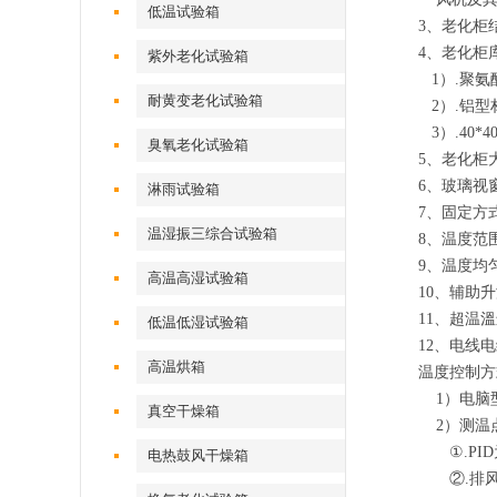
低温试验箱
3、老化柜
4、老化柜
紫外老化试验箱
1）.聚氨
耐黄变老化试验箱
2）.铝型
3）.40*
臭氧老化试验箱
5、老化柜
6、玻璃视
淋雨试验箱
7、固定方
温湿振三综合试验箱
8、温度范围
9、温度均匀
高温高湿试验箱
10、辅助
11、超温
低温低湿试验箱
12、电线
高温烘箱
温度控制方
1）电脑
真空干燥箱
2）测温点
①.PID
电热鼓风干燥箱
②.排风