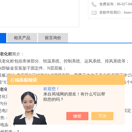
免费咨询：86-027-849
发邮件给我们：huawei0
相关产品
留言询价
老化柜
简介：
航老化柜包括库体部分、恒温系统、控制系统、运风系统、排风系统等；
内部钣金安装架子固定件、N层层板；
装板2PCS,共安装X只“X欧XW”绕线电阻，带载工位位于老化柜后部正中2
源“XV,XW”配置X个，老化柜前面工位X个电源（不带载），后面工位X
欢迎您！
老化柜
技术参数：
来自局域网的朋友！有什么可以帮
老化量的设计：每台老化zui大工位为车载导航仪X PCS；
助您的吗？
分成5-6层，每面每层共放置放置X台
总电量需求：老化柜总配电约为：NKW（是柜体大小及试验带电情况而定
热：X
电源：Y
他耗电：Z