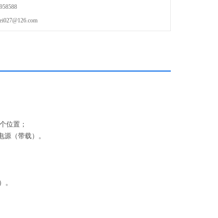
58588
27@126.com
5个位置；
个电源（带载）。
）。