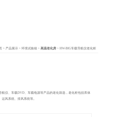
页
>
产品展示
>
环境试验箱
>
高温老化房
> HW-BIG车载导航仪老化柜
导航仪、车载DVD、车载电源等产品的老化筛选，老化柜包括库体
、运风系统、排风系统等。