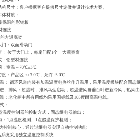
结构尺寸：客户根据客户提供尺寸定做并设计技术方案。
库体材质：
酯保温的彩钢板
材连接
40的方通底架
大门：双面滑动门
窗： 位于大门上，每扇门配1个，大观察窗
式：铝型材连接
：室温～70℃±3℃
度：产品区 ≤±3.0℃，允许±5.0℃
升温： 循环风道内装有加温温度电热丝作升温用，采用温度模块配合固态继
溫进、排风：超温时，排风马达启动，超温进风自垂百叶进新冷风，热风
电缆：老化柜中所有用线均采用国标线及105度耐高温电线。
式：
型温度控制器的控制方式，固态继电器输出；
：1点温度检测、1点超温保护检测；
为控制核心，通过过继电器实现自动控制功能
系统采用独立温度控制系统.