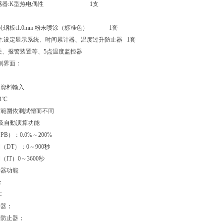
温度传感器:K型热电偶性 1支
:冷轧钢板t1.0mm 粉末喷涂（标准色） 1套
部件:设定显示系统、时间累计器、温度过升防止器 1套
关、报警装置等、5点温度监控器
制界面：
制器
定資料輸入
1℃
度範圍依測試體而不同
作及自動演算功能
B）：0.0%～200%
DT）：0～900秒
IT）0～3600秒
時器功能
：
动作
护器；
升防止器；