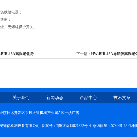
；
过负载继电器；
断路器；
示燈、无熔絲保护开关。
-BIR-18A高温老化房
下一篇：
HW-BIR-18A导航仪高温老
关于我们
新闻动态
产品中心
技术文章
经济技术开发区东风大道枫树产业园A区一楼厂房
安德信检测设备有限公司 备案号：
鄂ICP备15021322号-4
总访问量：578669
站点地