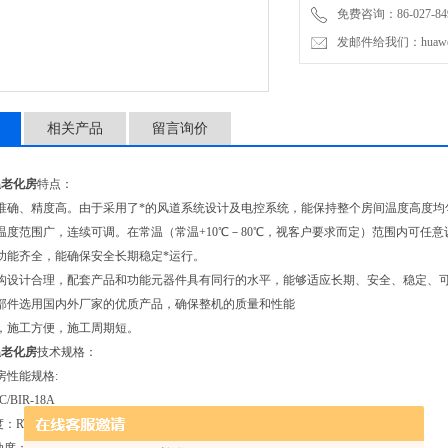
免费咨询：86-027-849
发邮件给我们：huawei0
相关产品
留言询价
温老化房
特点：
制准确、精度高。由于采用了*的风道系统设计及电控系统，能保持整个房间温度高度
温度范围广，连续可调。在常温（常温+10℃－80℃，视客户要求而定）范围内可任意
功能齐全，能确保安全长期稳定*运行。
结构设计合理，配套产品和功能元器件具有同行的水平，能够适应长期、安全、稳定、
要部件选用国内外厂家的优质产品，确保整机的质量和性能
，施工方便，施工周期短。
温老化房
技术规格：
房性能规格:
/BIR-18A
温度：RT~80℃（空载，根据客户要求设计）