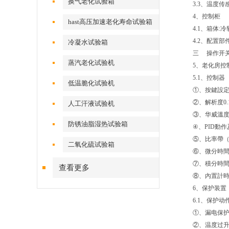
换气老化试验箱
3.3、
4、控制柜
hast高压加速老化寿命试验箱
4.1、箱体
4.2、配置
冷凝水试验箱
三 操作开
蒸汽老化试验机
5、老化房控
5.1、控
低温脆化试验机
①、按鍵設
②、解析度0.
人工汗液试验机
③、华威溫
防锈油脂湿热试验箱
④、PID動
⑤、比率帶（P
二氧化硫试验箱
⑥、微分時間（
⑦、積分時間（
查看更多
⑧、內置計
6、保护装置
6.1、保护
①、漏电保
②、温度过