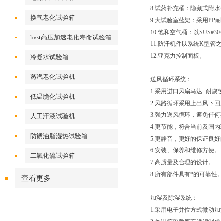
8.试药补充桶：隐藏式附水
换气老化试验箱
9.大试验室蓝架：采用PP
10.饱和空气桶：以SUS
hast高压加速老化寿命试验箱
11.防汗机件以系统K型管
12.亚克力控制面板。
冷凝水试验箱
蒸汽老化试验机
送风循环系统：
1.采用进口风扇马达+耐
低温脆化试验机
2.风路循环采用上出风下
3.强力送风循环，避免任
人工汗液试验机
4.更节能，符合当前及国
防锈油脂湿热试验箱
5.更静音，更好的保证良
6.安装、保养和维修方便。
二氧化硫试验箱
7.高质量及合理的设计。
8.所有部件具有*的可靠性
查看更多
加湿及除湿系统：
1.采用电子并位方式微动