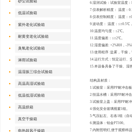
砂尘试验箱
6.湿润试验：试验室温度：R
7.仪表解析精度： 温度：0.
低温试验箱
8.仪表控制精度： 温度：±0
9.波动度： 温度：≤±0.5℃
紫外老化试验箱
10.温度均匀度：≤2℃。
耐黄变老化试验箱
11.温度偏差：≤±2℃。
12.湿度偏差: +2%RH，-3
臭氧老化试验箱
13.使用程序 :盐雾，干燥
14.运行方式：恒定运行、
淋雨试验箱
15.本设备具备了干燥、
温湿振三综合试验箱
结构及材质：
高温高湿试验箱
1.试验室：采用PP耐冲击
2.恒温水槽：采用PP耐
低温低湿试验箱
3.试验室上盖：采用PP耐
高温烘箱
4.强化安全玻璃视窗1组。
5.气压缸左、右各1组（
真空干燥箱
6.测温体：铂金PT100。
7.内附照明灯,便于观察样
电热鼓风干燥箱