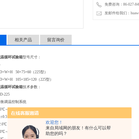
免费咨询：86-027-849
发邮件给我们：huawei0
相关产品
留言询价
低温循环试验箱
型号尺寸：
5
×W×H 50×75×60（225型）
×W×H 105×185×120（225型）
低温循环试验箱
技术参数：
D-225
:平衡调温控制系统
40℃～150℃
±0.5℃
欢迎您！
.0℃
来自局域网的朋友！有什么可以帮
40℃～150℃约60分钟以内
助您的吗？