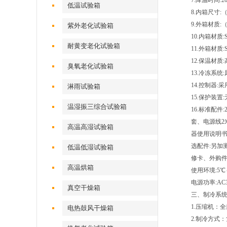
7.降温时间:2
低温试验箱
8.内箱尺寸:（c
9.外箱材质:（c
紫外老化试验箱
10.内箱材质
耐黄变老化试验箱
11.外箱材质
12.保温材
臭氧老化试验箱
13.冷冻系统
14.控制器
淋雨试验箱
15.保护装
温湿振三综合试验箱
16.标准配件
套、电源线2
高温高湿试验箱
器使用说明
选配件:另
低温低湿试验箱
修卡、外购
高温烘箱
使用环境:5℃～
电源功率:AC3
真空干燥箱
三、
制冷系
1.压缩机
电热鼓风干燥箱
2.制冷方