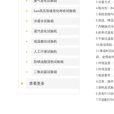
换气老化试验箱
3.冷凝方
4.制冷剂：
hast高压加速老化寿命试验箱
5.系统管路
6.加温、
冷凝水试验箱
7.内螺旋
蒸汽老化试验机
8.斜率式
9.干燥过
低温脆化试验机
10.除湿
11.降温时启
人工汗液试验机
四、
使用条
防锈油脂湿热试验箱
1.环境温度
2.环境湿度
二氧化硫试验箱
3.电源要求：A
4.仪表，操
查看更多
5.资料及试
6.具有P.
7.可选配打