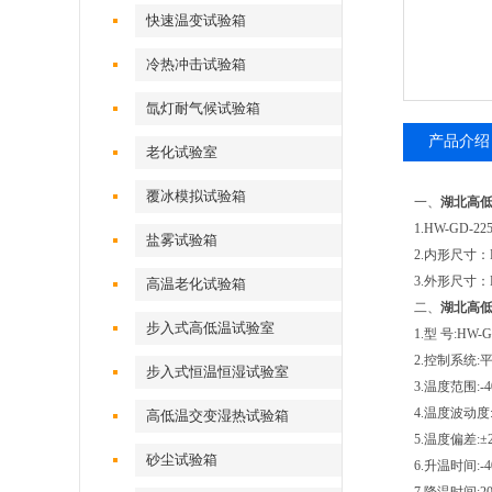
快速温变试验箱
冷热冲击试验箱
氙灯耐气候试验箱
产品介绍
老化试验室
覆冰模拟试验箱
一、
湖北高
1.HW-GD-22
盐雾试验箱
2.内形尺寸：D
3.外形尺寸：D
高温老化试验箱
二、
湖北高
步入式高低温试验室
1.型 号:HW-G
2.控制系统
步入式恒温恒湿试验室
3.温度范围:-
4.温度波动度:
高低温交变湿热试验箱
5.温度偏差:±2
砂尘试验箱
6.升温时间:-