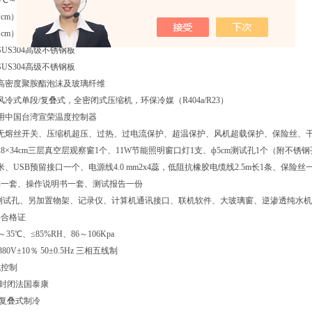
0℃～-40℃约75分钟以内
m） W50*H50*D40
m） W105×165×100
:SUS304高级不锈钢板
:SUS304高级不锈钢板
质:高密度聚胺酯泡沫及玻璃纤维
:风冷式单段/复叠式，全密闭式压缩机，环保冷媒（R404a/R23）
:采用中国台湾宣荣温度控制器
置:无熔丝开关、压缩机超压、过热、过电流保护、超温保护、风机超载保护、保险丝
:28×34cm三层真空层观察窗1个、11W节能照明窗口灯1支、ф5cm测试孔1个（附不锈
米、USB预留接口一个、电源线4.0 mm2x4蕊，低阻抗橡胶电缆线2.5m长1条、
书一套、操作说明书一套、测试报告一份
加测试孔、另加置物架、记录仪、计算机通讯接口、联机软件、大玻璃窗、逆渗透纯水
件合格证
35℃、≤85%RH、86～106Kpa
80V±10％ 50±0.5Hz 三相五线制
统控制
：全封闭法国泰康
式：复叠式制冷