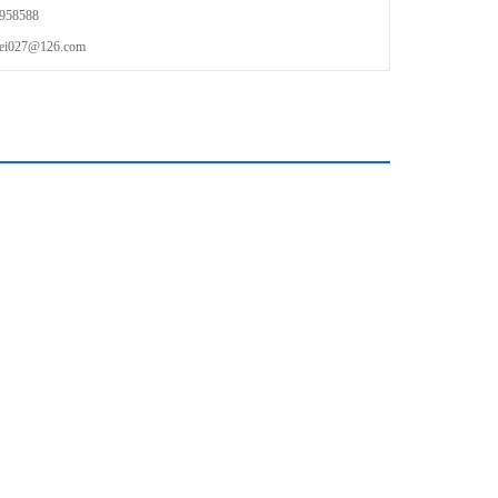
58588
27@126.com