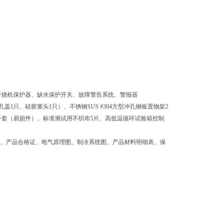
、干烧机保护器、缺水保护开关、故障警告系统、警报器
钢孔盖1只、硅胶塞头1只）、不锈钢SUS #304方型冲孔钢板置物架2
保险丝一套（易损件）、标准测试用不织布5片、高低温循环试验箱控制
机、产品合格证、电气原理图、制冷系统图、产品材料明细表、保