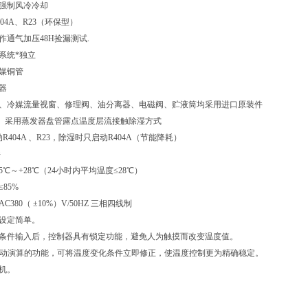
式：强制风冷冷却
R404A、R23（环保型）
均作通气加压48H捡漏测试.
降温系统*独立
式冷媒铜管
蒸发器
滤器、冷媒流量视窗、修理阀、油分离器、电磁阀、贮液筒均采用进口原装件
系统： 采用蒸发器盘管露点温度层流接触除湿方式
动R404A 、R23，除湿时只启动R404A（节能降耗）
件
：5℃～+28℃（24小时内平均温度≤28℃）
：≤85%
C380（ ±10%）V/50HZ 三相四线制
作设定简单。
验条件输入后，控制器具有锁定功能，避免人为触摸而改变温度值。
I.D自动演算的功能，可将温度变化条件立即修正，使温度控制更为精确稳定。
印机。