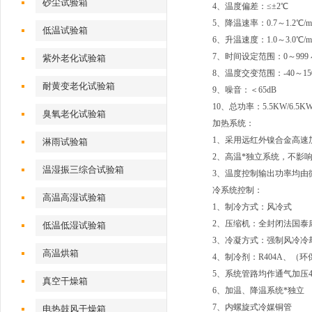
砂尘试验箱
4、温度偏差：≤±2℃
5、降温速率：0.7～1.2℃/m
低温试验箱
6、升温速度：1.0～3.0℃/m
7、时间设定范围：0～999
紫外老化试验箱
8、温度交变范围：-40～15
耐黄变老化试验箱
9、噪音：＜65dB
10、总功率：5.5KW/6.5KW/
臭氧老化试验箱
加热系统：
1、采用远红外镍合金高速加
淋雨试验箱
2、高温*独立系统，不影
温湿振三综合试验箱
3、温度控制输出功率均由
冷系统控制：
高温高湿试验箱
1、制冷方式：风冷式
2、压缩机：全封闭法国泰康1.
低温低湿试验箱
3、冷凝方式：强制风冷冷
高温烘箱
4、制冷剂：R404A、（环
5、系统管路均作通气加压4
真空干燥箱
6、加温、降温系统*独立
7、内螺旋式冷媒铜管
电热鼓风干燥箱