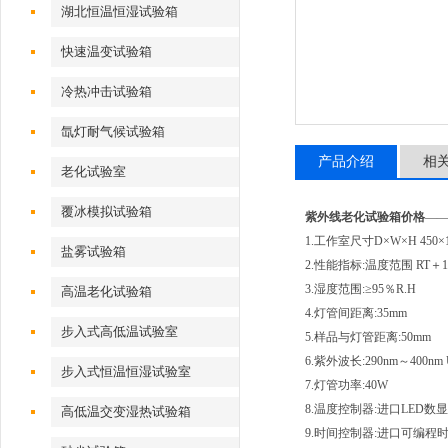
湖北恒温恒湿试验箱
快速温变试验箱
冷热冲击试验箱
氙灯耐气候试验箱
产品介绍
相
老化试验室
覆冰模拟试验箱
紫外线老化试验箱价格
—
1.工作室尺寸D×W×H 450×
盐雾试验箱
2.性能指标:温度范围 RT＋1
3.湿度范围:≥95％R.H
高温老化试验箱
4.灯管间距离:35mm
步入式高低温试验室
5.样品与灯管距离:50mm
6.紫外波长:290nm～400
步入式恒温恒湿试验室
7.灯管功率:40W
8.温度控制器:进口LED数
高低温交变湿热试验箱
9.时间控制器:进口可编