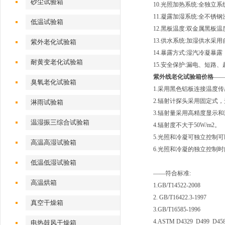
砂尘试验箱
10.光照加热系统:全独立
11.凝露加湿系统:全不锈
低温试验箱
12.黑板温度:双金属黑板温
13.供水系统:加湿供水采
紫外老化试验箱
14.暴露方式:湿汽冷凝暴
耐黄变老化试验箱
15.安全保护:漏电、短路
紫外线老化试验箱价格
——
臭氧老化试验箱
1.采用黑色铝板连接温度
2.辐射计探头采用固定式
淋雨试验箱
3.辐射量采用高精度显示
温湿振三综合试验箱
4.辐射度不大于50W/m2。
5.光照和冷凝可独立控制
高温高湿试验箱
6.光照和冷凝的独立控制
低温低湿试验箱
——符合标准:
高温烘箱
1.GB/T14522-2008
2. GB/T16422.3-1997
真空干燥箱
3.GB/T16585-1996
4.ASTM D4329 D499 D45
电热鼓风干燥箱