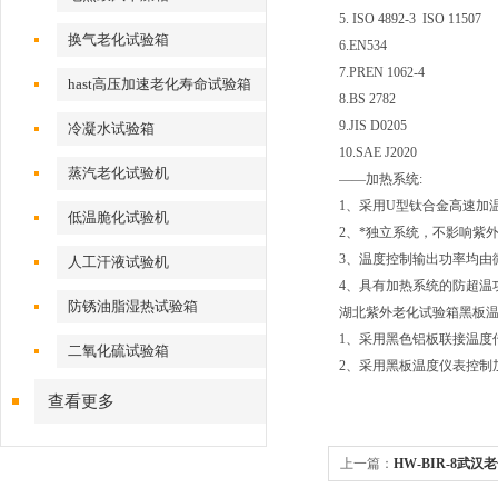
5. ISO 4892-3 ISO 11507
换气老化试验箱
6.EN534
7.PREN 1062-4
hast高压加速老化寿命试验箱
8.BS 2782
9.JIS D0205
冷凝水试验箱
10.SAE J2020
蒸汽老化试验机
——加热系统:
1、采用U型钛合金高速加
低温脆化试验机
2、*独立系统，不影响紫
3、温度控制输出功率均由
人工汗液试验机
4、具有加热系统的防超温
防锈油脂湿热试验箱
湖北紫外老化试验箱黑板温
1、采用黑色铝板联接温度
二氧化硫试验箱
2、采用黑板温度仪表控制
查看更多
上一篇：
HW-BIR-8武汉