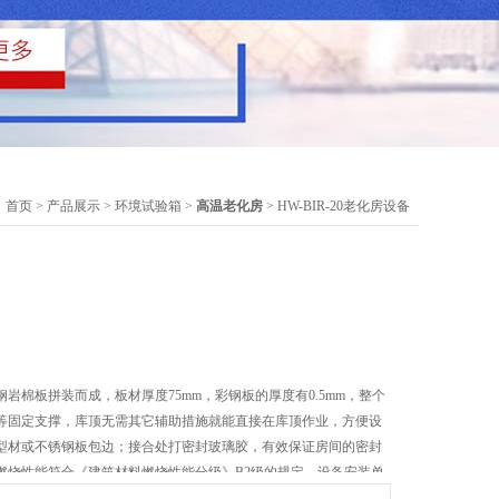
：
首页
>
产品展示
>
环境试验箱
>
高温老化房
> HW-BIR-20老化房设备
岩棉板拼装而成，板材厚度75mm，彩钢板的厚度有0.5mm，整个
等固定支撑，库顶无需其它辅助措施就能直接在库顶作业，方便设
型材或不锈钢板包边；接合处打密封玻璃胶，有效保证房间的密封
燃烧性能符合《建筑材料燃烧性能分级》B2级的规定。设备安装单
现场制作.