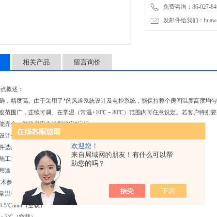
免费咨询：86-027-849
发邮件给我们：huawei0
相关产品
留言询价
特点概述：
准确，精度高。由于采用了*的风道系统设计及电控系统，能保持整个房间温度高度均
温度范围广，连续可调。在常温（常温+10℃－80℃）范围内可任意设定。若客户特别
功能齐全，能确保安全长期稳定*运行。
构设计合理，能够适应长期、稳定、安全、可靠的生产需求。
欢迎您！
部件选用国内外厂家的优质产品，确保整机的质量和性能。
来自局域网的朋友！有什么可以帮
，施工方便，施工周期短。
助您的吗？
房用途：广泛应用于电源电子、电脑、通讯、制药等领域产品的老化试验。
技术参数：
常温+10℃－80℃
-5℃/min（空载）