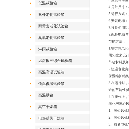
3.温度均匀
低温试验箱
4.房外尺寸：40
5.运行方式
紫外老化试验箱
6.安装电源：A
耐黄变老化试验箱
7.设备使用功
8.配备电脑
臭氧老化试验箱
节能方法：
1.需方就老
淋雨试验箱
照50度来设
温湿振三综合试验箱
节省材料及
2.恒温老化
高温高湿试验箱
保温维护结
3.在运行时
低温低湿试验箱
谁的节能性
高温烘箱
4.在操作上
老化房离心
真空干燥箱
1、离心风
2、离心风机
电热鼓风干燥箱
3、前者电机