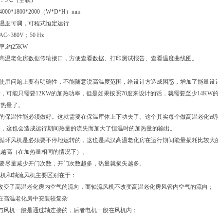
度：3℃（空载）
00*1800*2000（W*D*H）mm
：温度可调，可程式恒定运行
C~380V；50 Hz
率:约25KW
与高温老化房数据传输接口，方便查看数据、打印测试报告、查看温度曲线图。
化使用问题上要有明确性，不能随意说高温度范围，给设计方造成困惑，增加了能量设
计，可能只需要12KW的加热功率，但是如果按照70度来设计的话，就需要至少14KW
加热量了。
房的保温性能必须做好。这就需要在保温库体上下功夫了。这个其实每个做高温老化试
构，这也会造成运行期间热量的流失而加大了恒温时的加热量的输出。
，循环风机是必须要不停地运转的，这也是武汉高温老化房在运行期间能量损耗比较大
就越高（在加热量相同的情况下）。
，要尽量减少开门次数，开门次数越多，热量就损失越多。
风机和轴流风机主要区别在于：
机改变了高温老化房内空气的流向，而轴流风机不改变高温老化房风管内空气的流向；
在高温老化房中安装较复杂
与风机一般是通过轴连接的，后者电机一般在风机内；