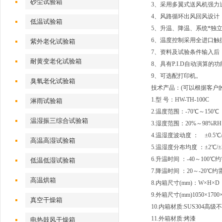
砂尘试验箱
3、采用多翼式送风机强力
4、风路循环出风回风设计
低温试验箱
5、升温、降温、系统*独
6、温度控制采用全进口触
紫外老化试验箱
7、资料及试验条件输入后
耐黄变老化试验箱
8、具有P.I.D自动演
9、可选配打印机。
臭氧老化试验箱
技术产品：(可以根据客户
1.型 号：HW-TH-100C
淋雨试验箱
2.温度范围：-70℃～150
温湿振三综合试验箱
3.湿度范围：20%～98%RH
4.温湿度波动度 ： ±0.5℃/
高温高湿试验箱
5.温湿度分布均度 ：±2℃/±
6.升温时间 ：-40～100
低温低湿试验箱
7.降温时间 ：20～-20℃约
高温烘箱
8.内箱尺寸(mm)：W×H×D 4
9.外箱尺寸(mm)1050×1700
真空干燥箱
10.内箱材质:SUS304高
11.外箱材质:烤漆
电热鼓风干燥箱