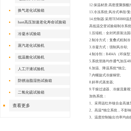
12.保温材质:高密度聚胺
换气老化试验箱
13.冷冻系统:风冷式单段/复
14.控制器:采用TEMI880
hast高压加速老化寿命试验箱
高低温交变试验箱制冷系统
1.压缩机：全封闭原装法国
冷凝水试验箱
2.制冷方式：复叠式机制冷
蒸汽老化试验机
3.冷凝方式：强制风冷却;
4.制冷剂：R404A（环保型
低温脆化试验机
5.系统管路均作通气加压48
6.加温、降温系统*独立;
人工汗液试验机
7.内螺旋式冷媒铜管;
防锈油脂湿热试验箱
8.斜率式蒸发器;
9.干燥过滤器、冷媒流量
二氧化硫试验箱
加热系统：
1、采用远红外镍合金高速加
查看更多
2、高温*独立系统，不影
3、温度控制输出功率均由