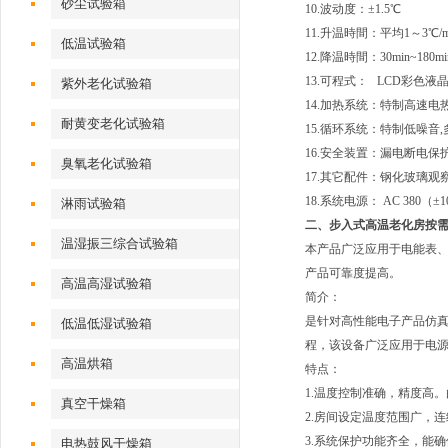
砂尘试验箱
10.波动度：±1.5℃
11.升温時間：平均1～3℃/m
低温试验箱
12.降温時間：30min~180mi
13.可程式： LCD彩色
紫外老化试验箱
14.加热系统：特制高速电
耐黄变老化试验箱
15.循环系统：特制低噪音
16.安全装置：漏电断电保
臭氧老化试验箱
17.其它配件：钢化玻璃
18.系统电源： AC 380（
淋雨试验箱
二、
步入式高温老化房按
温湿振三综合试验箱
本产品广泛应用于电能表
产品可靠度提高。
高温高湿试验箱
简介：
是针对高性能电子产品仿
低温低湿试验箱
程，该设备广泛应用于电源
高温烘箱
特点：
1.温度控制准确，精度高
真空干燥箱
2.房间设定温度范围广，连
3.系统保护功能齐全，能
电热鼓风干燥箱