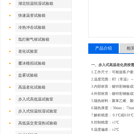
湖北恒温恒湿试验箱
快速温变试验箱
冷热冲击试验箱
氙灯耐气候试验箱
产品介绍
相
老化试验室
覆冰模拟试验箱
一、
步入式高温老化房按
1.工作尺寸：可根据客户
盐雾试验箱
2.温度范围：RT（常温）～
3.内部材质：镀锌彩钢板或S
高温老化试验箱
4.外部材质：镀锌彩钢板或
步入式高低温试验室
5.隔热材料：聚苯乙烯、
6.隔热厚度 ：50mm； 75mm
步入式恒温恒湿试验室
7.解析精度： 0.1℃或0.01℃
8.控制精度：±1℃
高低温交变湿热试验箱
9.温度偏差：±2℃