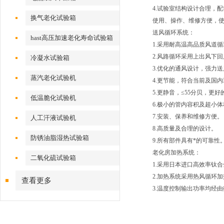
4.试验室结构设计合理，
换气老化试验箱
使用、操作、维修方便，
送风循环系统：
hast高压加速老化寿命试验箱
1.采用耐高温高品质风道
2.风路循环采用上出风下
冷凝水试验箱
3.优化的通风设计，强力
蒸汽老化试验机
4.更节能，符合当前及国
5.更静音，≤55分贝，
低温脆化试验机
6.极小的管内容积及超小
7.安装、保养和维修方便。
人工汗液试验机
8.高质量及合理的设计。
防锈油脂湿热试验箱
9.所有部件具有*的可靠性
老化房加热系统：
二氧化硫试验箱
1.采用日本进口高效率钛
2.加热系统采用热风循环
查看更多
3.温度控制输出功率均经