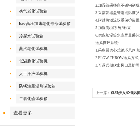
2.加湿筒采整座不锈钢制成
换气老化试验箱
3.采蒸发器盘管露点温度(A
4.附过热溢流双重保护装置
hast高压加速老化寿命试验箱
5.加湿/除湿系统*独立.
6.供应加湿筒水应尽量采纯
冷凝水试验箱
送风循环系统:
蒸汽老化试验机
1.采多翼离心式循环风扇,
2.FLOW THROW送风
低温脆化试验机
3.可调式侧吹出风口及护网
人工汗液试验机
防锈油脂湿热试验箱
上一篇：
双85步入式恒温
二氧化硫试验箱
查看更多