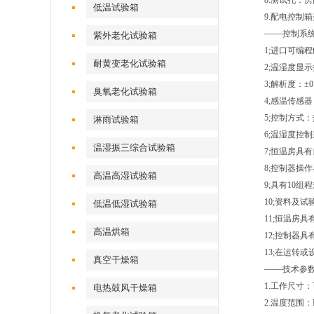
8.测试孔：
低温试验箱
9.配电控制
——
控制系
紫外老化试验箱
1;进口可编
耐黄变老化试验箱
2;温湿度显
3;解析度：±0
臭氧老化试验箱
4;感温传感器
5;控制方式
淋雨试验箱
6;温湿度控制采
温湿振三综合试验箱
7;恒温房具
8;控制器操
高温高湿试验箱
9;具有10组
10;资料及
低温低湿试验箱
11;恒温房
高温烘箱
12;控制器
13;在运转
真空干燥箱
——
技术参
1.工作尺寸
电热鼓风干燥箱
2.温度范围：