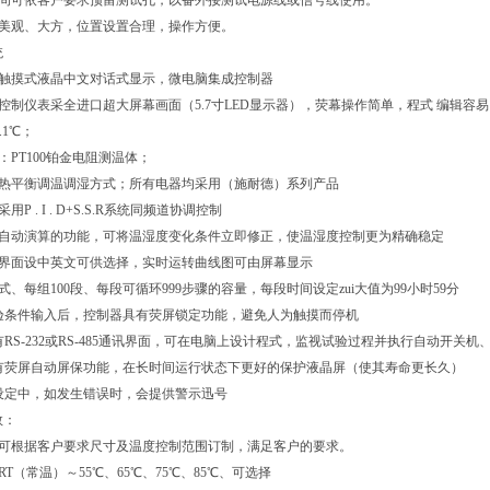
房间可依客户要求预留测试孔，以备外接测试电源线或信号线使用。
箱美观、大方，位置设置合理，操作方便。
统
程触摸式液晶中文对话式显示，微电脑集成控制器
示控制仪表采全进口超大屏幕画面（5.7寸LED显示器），荧幕操作简单，程式 编辑容易
.1℃；
：PT100铂金电阻测温体；
：热平衡调温调湿方式；所有电器均采用（施耐德）系列产品
用P . I . D+S.S.R系统同频道协调控制
有自动演算的功能，可将温湿度变化条件立即修正，使温湿度控制更为精确稳定
作界面设中英文可供选择，实时运转曲线图可由屏幕显示
程式、每组100段、每段可循环999步骤的容量，每段时间设定zui大值为99小时59分
试验条件输入后，控制器具有荧屏锁定功能，避免人为触摸而停机
具有RS-232或RS-485通讯界面，可在电脑上设计程式，监视试验过程并执行自动开关机
具有荧屏自动屏保功能，在长时间运行状态下更好的保护液晶屏（使其寿命更长久）
或设定中，如发生错误时，会提供警示迅号
数：
：可根据客户要求尺寸及温度控制范围订制，满足客户的要求。
RT（常温）～55℃、65℃、75℃、85℃、可选择