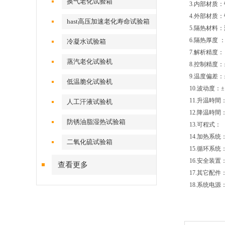
换气老化试验箱
3.内部材质：
4.外部材质
hast高压加速老化寿命试验箱
5.隔热材料
6.隔热厚度 ：
冷凝水试验箱
7.解析精度： 
蒸汽老化试验机
8.控制精度：
9.温度偏差：
低温脆化试验机
10.波动度：±
11.升温時間
人工汗液试验机
12.降温時間：3
防锈油脂湿热试验箱
13.可程式
14.加热系
二氧化硫试验箱
15.循环系
16.安全装
查看更多
17.其它配
18.系统电源：