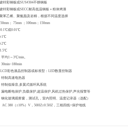
镀锌彩钢板或SUS#304不锈钢板
：镀锌彩钢板或SECC耐高低温钢板＋粉体烤漆
：聚苯乙烯、聚氨脂及岩棉，根据不同温度选择
50mm； 75mm ；100mm；150mm
0.1℃或0.01℃
±1℃
±2℃
1.5℃
：平均1～3℃/min。
0min~180min
： LCD彩色液晶控制器或标准型：LED数显控制器
统：特制高速电热器
统：特制低噪音,多翼式循环风系统
置：漏电断电保护,负载保护,超温保护,风机过热保护,声光报警等
件：钢化玻璃观察窗，测试孔，室内照明、温度记录器（选配）
 AC 380（±10%）V，50HZ±0.5HZ，三相四线+保护地线