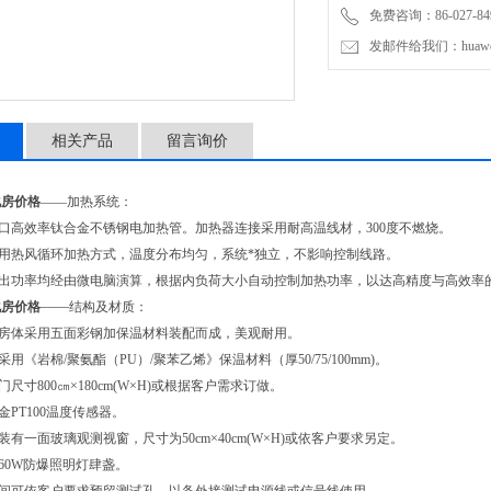
免费咨询：86-027-849
发邮件给我们：huawei0
相关产品
留言询价
化房价格
——加热系统：
进口高效率钛合金不锈钢电加热管。加热器连接采用耐高温线材，300度不燃烧。
采用热风循环加热方式，温度分布均匀，系统*独立，不影响控制线路。
输出功率均经由微电脑演算，根据内负荷大小自动控制加热功率，以达高精度与高效率
——
化房价格
结构及材质：
：房体采用五面彩钢加保温材料装配而成，美观耐用。
采用《岩棉/聚氨酯（PU）/聚苯乙烯》保温材料（厚50/75/100mm)。
门尺寸800㎝×180cm(W×H)或根据客户需求订做。
金PT100温度传感器。
装有一面玻璃观测视窗，尺寸为50cm×40cm(W×H)或依客户要求另定。
：60W防爆照明灯肆盏。