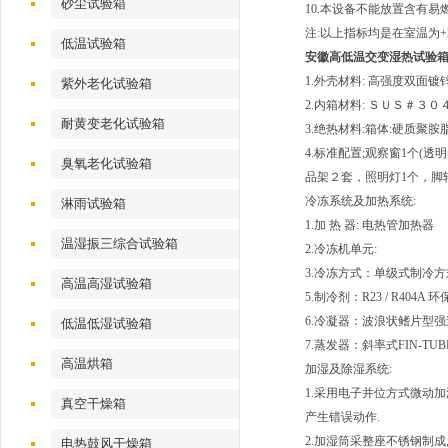
砂尘试验箱
10.本设备不能放置含有
注:以上指标均是在室温为+
低温试验箱
安徽高低温交变湿热试验
1.外壳材料: 高强度双面
紫外老化试验箱
2.内箱材料: ＳＵＳ＃３
耐黄变老化试验箱
3.绝热材料:箱体:硬质聚胺
4.标准配置;观察窗1个(透
臭氧老化试验箱
品架２套，照明灯1个，脚
冷冻系统及加热系统:
淋雨试验箱
1.加 热 器: 电热管加热器
温湿振三综合试验箱
2.冷冻机单元:
3.冷冻方式：单级式制冷方
高温高湿试验箱
5.制冷剂：R23 / R404A
6.冷凝器：波浪状鳍片型
低温低湿试验箱
7.蒸发器：斜率式FIN-TUB
高温烘箱
加湿及除湿系统:
1.采用电子并位方式微动
真空干燥箱
产生错误动作.
2.加湿筒采整座不锈钢制成
电热鼓风干燥箱