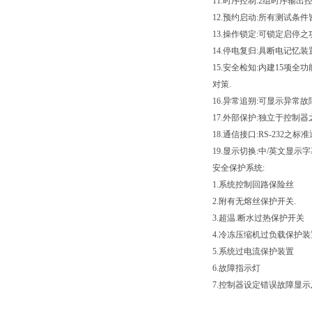
11.时序控制:2组时序输
12.预约启动:所有测试条
13.操作锁定:可锁定启停
14.停电复归:具断电记忆装置及
15.安全检知:内建15项
对策.
16.异常追朔:可显示异常故
17.外部保护:独立于控制
18.通信接口:RS-232
19.显示切换:中/英文显示字
安全保护系统:
1.系统控制回路保险丝
2.附有无熔丝保护开关.
3.超温.断水过热保护开关
4.冷冻压缩机过负载保护装
5.系统过电流保护装置
6.故障指示灯
7.控制器设定错误故障显示