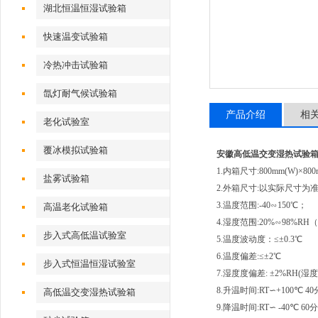
湖北恒温恒湿试验箱
快速温变试验箱
冷热冲击试验箱
氙灯耐气候试验箱
产品介绍
相
老化试验室
覆冰模拟试验箱
安徽高低温交变湿热试验
1.内箱尺寸:800mm(W)×800m
盐雾试验箱
2.外箱尺寸:以实际尺寸为
3.温度范围:-40∽150℃；
高温老化试验箱
4.湿度范围:20%∽98%
步入式高低温试验室
5.温度波动度：≤±0.3℃
6.温度偏差:≤±2℃
步入式恒温恒湿试验室
7.湿度度偏差: ±2%RH(湿度>
8.升温时间:RT∽+100℃
高低温交变湿热试验箱
9.降温时间:RT∽ -40℃ 