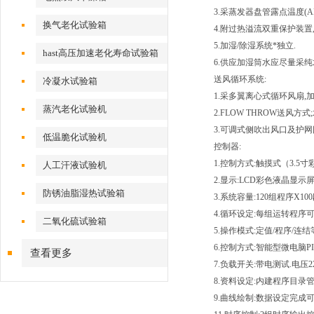
3.采蒸发器盘管露点温度(A
换气老化试验箱
4.附过热溢流双重保护装置
5.加湿/除湿系统*独立.
hast高压加速老化寿命试验箱
6.供应加湿筒水应尽量采纯
送风循环系统:
冷凝水试验箱
1.采多翼离心式循环风扇,
蒸汽老化试验机
2.FLOW THROW送风
3.可调式侧吹出风口及护网
低温脆化试验机
控制器:
1.控制方式:触摸式（3.5寸
人工汗液试验机
2.显示:LCD彩色液晶显示屏
防锈油脂湿热试验箱
3.系统容量:120组程序X
4.循环设定:每组运转程序
二氧化硫试验箱
5.操作模式:定值/程序/
6.控制方式:智能型微电脑PI
查看更多
7.负载开关:带电测试.电压2
8.资料设定:内建程序目录
9.曲线绘制:数据设定完